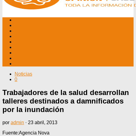
INICIO
NOSOTROS
EDITORIALES
NOTICIAS
PROGRAMAS
AGENDA
TV CABLE
DATOS ÚTILES
CONTÁCTENOS
Noticias
0
Trabajadores de la salud desarrollan
talleres destinados a damnificados
por la inundación
por
admin
·
23 abril, 2013
Fuente:Agencia Nova