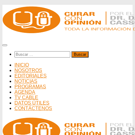
Saltar
al
contenido
Buscar:
INICIO
NOSOTROS
EDITORIALES
NOTICIAS
PROGRAMAS
AGENDA
TV CABLE
DATOS ÚTILES
CONTÁCTENOS