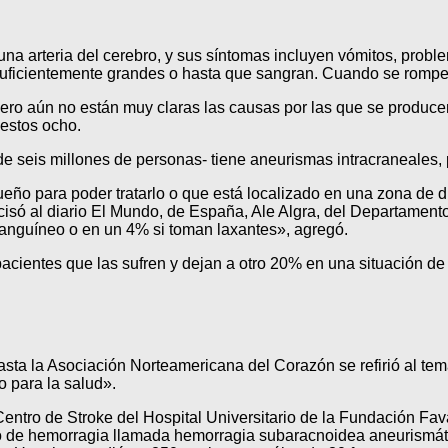
 arteria del cerebro, y sus síntomas incluyen vómitos, problem
suficientemente grandes o hasta que sangran. Cuando se rompe
ero aún no están muy claras las causas por las que se producen
 estos ocho.
de seis millones de personas- tiene aneurismas intracraneales,
para poder tratarlo o que está localizado en una zona de difíc
isó al diario El Mundo, de España, Ale Algra, del Departament
sanguíneo o en un 4% si toman laxantes», agregó.
pacientes que las sufren y dejan a otro 20% en una situación de
asta la Asociación Norteamericana del Corazón se refirió al te
o para la salud».
Centro de Stroke del Hospital Universitario de la Fundación Fava
co de hemorragia llamada hemorragia subaracnoidea aneurismáti