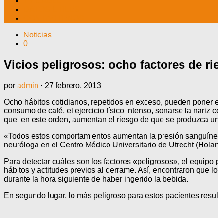
TV CABLE
DATOS ÚTILES
CONTÁCTENOS
Noticias
0
Vicios peligrosos: ocho factores de ri
por
admin
·
27 febrero, 2013
Ocho hábitos cotidianos, repetidos en exceso, pueden poner en
consumo de café, el ejercicio físico intenso, sonarse la nariz c
que, en este orden, aumentan el riesgo de que se produzca un
«Todos estos comportamientos aumentan la presión sanguínea 
neuróloga en el Centro Médico Universitario de Utrecht (Holand
Para detectar cuáles son los factores «peligrosos», el equipo
hábitos y actitudes previos al derrame. Así, encontraron que l
durante la hora siguiente de haber ingerido la bebida.
En segundo lugar, lo más peligroso para estos pacientes resultó