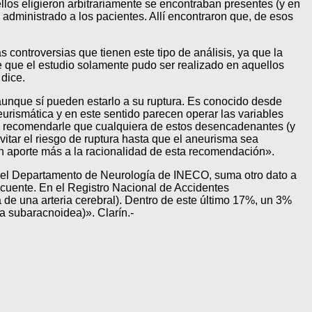
llos eligieron arbitrariamente se encontraban presentes (y en
 administrado a los pacientes. Allí encontraron que, de esos
s controversias que tienen este tipo de análisis, ya que la
e que el estudio solamente pudo ser realizado en aquellos
 dice.
aunque sí pueden estarlo a su ruptura. Es conocido desde
urismática y en este sentido parecen operar las variables
e recomendarle que cualquiera de estos desencadenantes (y
itar el riesgo de ruptura hasta que el aneurisma sea
un aporte más a la racionalidad de esta recomendación».
or del Departamento de Neurología de INECO, suma otro dato a
cuente. En el Registro Nacional de Accidentes
 de una arteria cerebral). Dentro de este último 17%, un 3%
a subaracnoidea)». Clarín.-