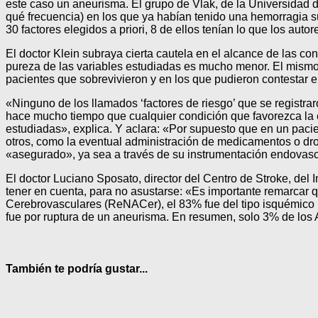
este caso un aneurisma. El grupo de Vlak, de la Universidad d
qué frecuencia) en los que ya habían tenido una hemorragia su
30 factores elegidos a priori, 8 de ellos tenían lo que los auto
El doctor Klein subraya cierta cautela en el alcance de las con
pureza de las variables estudiadas es mucho menor. El mismo 
pacientes que sobrevivieron y en los que pudieron contestar e
«Ninguno de los llamados ‘factores de riesgo’ que se registr
hace mucho tiempo que cualquier condición que favorezca la el
estudiadas», explica. Y aclara: «Por supuesto que en un pac
otros, como la eventual administración de medicamentos o drog
«asegurado», ya sea a través de su instrumentación endovascu
El doctor Luciano Sposato, director del Centro de Stroke, del
tener en cuenta, para no asustarse: «Es importante remarcar 
Cerebrovasculares (ReNACer), el 83% fue del tipo isquémico (o
fue por ruptura de un aneurisma. En resumen, solo 3% de los
También te podría gustar...