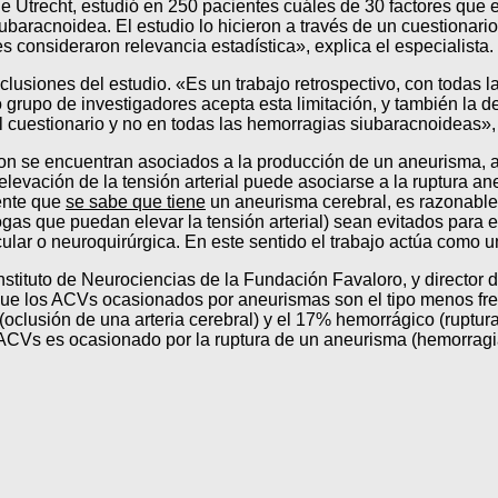
e Utrecht, estudió en 250 pacientes cuáles de 30 factores que e
baracnoidea. El estudio lo hicieron a través de un cuestionario
res consideraron relevancia estadística», explica el especialista.
clusiones del estudio. «Es un trabajo retrospectivo, con todas la
grupo de investigadores acepta esta limitación, y también la d
l cuestionario y no en todas las hemorragias siubaracnoideas»,
aron se encuentran asociados a la producción de un aneurisma, 
evación de la tensión arterial puede asociarse a la ruptura ane
iente que
se sabe que tiene
un aneurisma cerebral, es razonabl
as que puedan elevar la tensión arterial) sean evitados para ev
lar o neuroquirúrgica. En este sentido el trabajo actúa como 
 Instituto de Neurociencias de la Fundación Favaloro, y direct
que los ACVs ocasionados por aneurismas son el tipo menos fre
clusión de una arteria cerebral) y el 17% hemorrágico (ruptura
 ACVs es ocasionado por la ruptura de un aneurisma (hemorragi