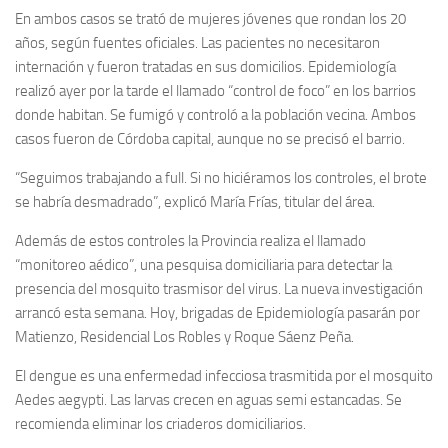
En ambos casos se trató de mujeres jóvenes que rondan los 20
años, según fuentes oficiales. Las pacientes no necesitaron
internación y fueron tratadas en sus domicilios. Epidemiología
realizó ayer por la tarde el llamado “control de foco” en los barrios
donde habitan. Se fumigó y controló a la población vecina. Ambos
casos fueron de Córdoba capital, aunque no se precisó el barrio.
“Seguimos trabajando a full. Si no hiciéramos los controles, el brote
se habría desmadrado”, explicó María Frías, titular del área.
Además de estos controles la Provincia realiza el llamado
“monitoreo aédico”, una pesquisa domiciliaria para detectar la
presencia del mosquito trasmisor del virus. La nueva investigación
arrancó esta semana. Hoy, brigadas de Epidemiología pasarán por
Matienzo, Residencial Los Robles y Roque Sáenz Peña.
El dengue es una enfermedad infecciosa trasmitida por el mosquito
Aedes aegypti. Las larvas crecen en aguas semi estancadas. Se
recomienda eliminar los criaderos domiciliarios.