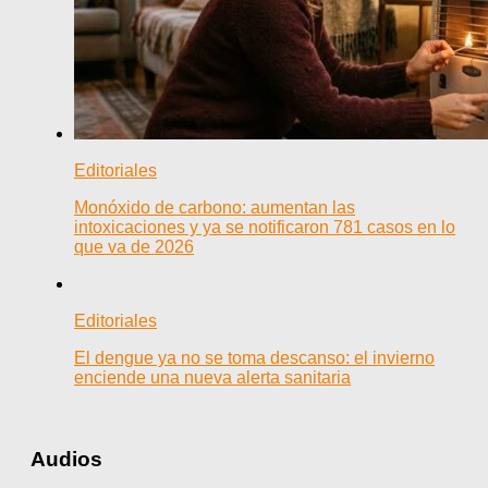
Editoriales
Monóxido de carbono: aumentan las
intoxicaciones y ya se notificaron 781 casos en lo
que va de 2026
Editoriales
El dengue ya no se toma descanso: el invierno
enciende una nueva alerta sanitaria
Audios