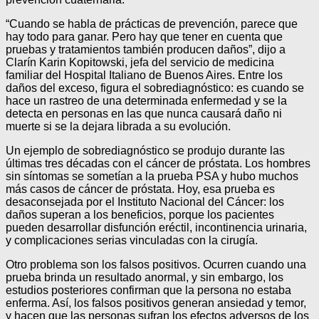
“Cuando se habla de prácticas de prevención, parece que
hay todo para ganar. Pero hay que tener en cuenta que
pruebas y tratamientos también producen daños”, dijo a
Clarín Karin Kopitowski, jefa del servicio de medicina
familiar del Hospital Italiano de Buenos Aires. Entre los
daños del exceso, figura el sobrediagnóstico: es cuando se
hace un rastreo de una determinada enfermedad y se la
detecta en personas en las que nunca causará daño ni
muerte si se la dejara librada a su evolución.
Un ejemplo de sobrediagnóstico se produjo durante las
últimas tres décadas con el cáncer de próstata. Los hombres
sin síntomas se sometían a la prueba PSA y hubo muchos
más casos de cáncer de próstata. Hoy, esa prueba es
desaconsejada por el Instituto Nacional del Cáncer: los
daños superan a los beneficios, porque los pacientes
pueden desarrollar disfunción eréctil, incontinencia urinaria,
y complicaciones serias vinculadas con la cirugía.
Otro problema son los falsos positivos. Ocurren cuando una
prueba brinda un resultado anormal, y sin embargo, los
estudios posteriores confirman que la persona no estaba
enferma. Así, los falsos positivos generan ansiedad y temor,
y hacen que las personas sufran los efectos adversos de los