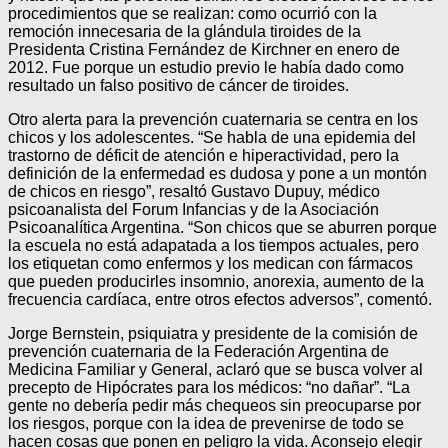
procedimientos que se realizan: como ocurrió con la
remoción innecesaria de la glándula tiroides de la
Presidenta Cristina Fernández de Kirchner en enero de
2012. Fue porque un estudio previo le había dado como
resultado un falso positivo de cáncer de tiroides.
Otro alerta para la prevención cuaternaria se centra en los
chicos y los adolescentes. “Se habla de una epidemia del
trastorno de déficit de atención e hiperactividad, pero la
definición de la enfermedad es dudosa y pone a un montón
de chicos en riesgo”, resaltó Gustavo Dupuy, médico
psicoanalista del Forum Infancias y de la Asociación
Psicoanalítica Argentina. “Son chicos que se aburren porque
la escuela no está adapatada a los tiempos actuales, pero
los etiquetan como enfermos y los medican con fármacos
que pueden producirles insomnio, anorexia, aumento de la
frecuencia cardíaca, entre otros efectos adversos”, comentó.
Jorge Bernstein, psiquiatra y presidente de la comisión de
prevención cuaternaria de la Federación Argentina de
Medicina Familiar y General, aclaró que se busca volver al
precepto de Hipócrates para los médicos: “no dañar”. “La
gente no debería pedir más chequeos sin preocuparse por
los riesgos, porque con la idea de prevenirse de todo se
hacen cosas que ponen en peligro la vida. Aconsejo elegir