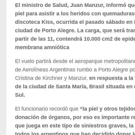
El ministro de Salud, Juan Manzur, informó que
piel para asistir a los heridos con quemaduras 
discoteca Kiss, ocurrida el pasado sábado en B
ciudad de Porto Alegre. La carga, que será tr
partir de las 11, contendrá 10.000 cm2 de epi
membrana amniótica
El vuelo partirá desde el aeroparque metropolita
de Aerolíneas Argentinas rumbo a Porto Alegre po
Cristina de Kirchner y Manzur,
en respuesta a la 
de la ciudad de Santa María, Brasil situada en
Sul.
El funcionario recordó que
“la piel y otros teji
donación de órganos, por eso es importante re
que juega en este tipo de siniestros graves, l
todos los argentinos que han decidido donar 