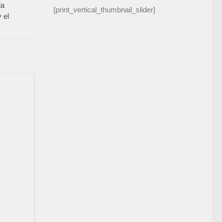
la
[print_vertical_thumbnail_slider]
 el