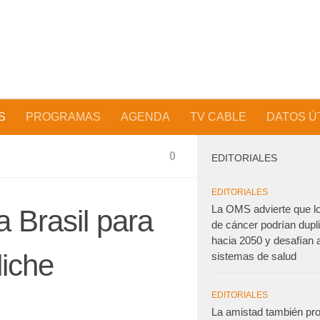
S
PROGRAMAS
AGENDA
TV CABLE
DATOS Ú
0
EDITORIALES
EDITORIALES
La OMS advierte que l
a Brasil para
de cáncer podrían dupl
hacia 2050 y desafían a
liche
sistemas de salud
EDITORIALES
La amistad también pro