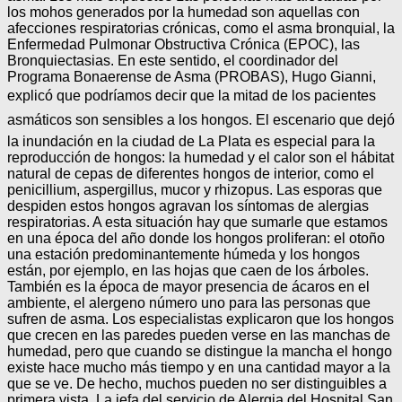
los mohos generados por la humedad son aquellas con
afecciones respiratorias crónicas, como el asma bronquial, la
Enfermedad Pulmonar Obstructiva Crónica (EPOC), las
Bronquiectasias. En este sentido, el coordinador del
Programa Bonaerense de Asma (PROBAS), Hugo Gianni,
explicó que podríamos decir que la mitad de los pacientes
asmáticos son sensibles a los hongos. El escenario que dejó
la inundación en la ciudad de La Plata es especial para la
reproducción de hongos: la humedad y el calor son el hábitat
natural de cepas de diferentes hongos de interior, como el
penicillium, aspergillus, mucor y rhizopus. Las esporas que
despiden estos hongos agravan los síntomas de alergias
respiratorias. A esta situación hay que sumarle que estamos
en una época del año donde los hongos proliferan: el otoño
una estación predominantemente húmeda y los hongos
están, por ejemplo, en las hojas que caen de los árboles.
También es la época de mayor presencia de ácaros en el
ambiente, el alergeno número uno para las personas que
sufren de asma. Los especialistas explicaron que los hongos
que crecen en las paredes pueden verse en las manchas de
humedad, pero que cuando se distingue la mancha el hongo
existe hace mucho más tiempo y en una cantidad mayor a la
que se ve. De hecho, muchos pueden no ser distinguibles a
primera vista. La jefa del servicio de Alergia del Hospital San