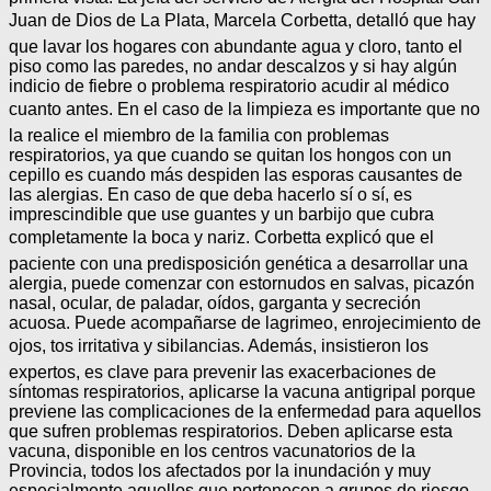
Juan de Dios de La Plata, Marcela Corbetta, detalló que hay
que lavar los hogares con abundante agua y cloro, tanto el
piso como las paredes, no andar descalzos y si hay algún
indicio de fiebre o problema respiratorio acudir al médico
cuanto antes. En el caso de la limpieza es importante que no
la realice el miembro de la familia con problemas
respiratorios, ya que cuando se quitan los hongos con un
cepillo es cuando más despiden las esporas causantes de
las alergias. En caso de que deba hacerlo sí o sí, es
imprescindible que use guantes y un barbijo que cubra
completamente la boca y nariz. Corbetta explicó que el
paciente con una predisposición genética a desarrollar una
alergia, puede comenzar con estornudos en salvas, picazón
nasal, ocular, de paladar, oídos, garganta y secreción
acuosa. Puede acompañarse de lagrimeo, enrojecimiento de
ojos, tos irritativa y sibilancias. Además, insistieron los
expertos, es clave para prevenir las exacerbaciones de
síntomas respiratorios, aplicarse la vacuna antigripal porque
previene las complicaciones de la enfermedad para aquellos
que sufren problemas respiratorios. Deben aplicarse esta
vacuna, disponible en los centros vacunatorios de la
Provincia, todos los afectados por la inundación y muy
especialmente aquellos que pertenecen a grupos de riesgo,