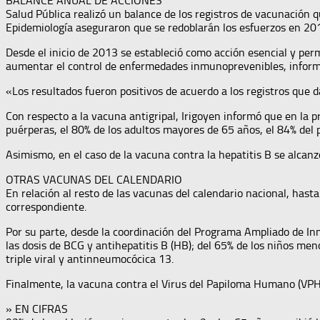
BALANCE ANUAL DE ACCIONES
Salud Pública realizó un balance de los registros de vacunación q
Epidemiología aseguraron que se redoblarán los esfuerzos en 20
Desde el inicio de 2013 se estableció como acción esencial y perm
aumentar el control de enfermedades inmunoprevenibles, inform
«Los resultados fueron positivos de acuerdo a los registros que d
Con respecto a la vacuna antigripal, Irigoyen informó que en la p
puérperas, el 80% de los adultos mayores de 65 años, el 84% del p
Asimismo, en el caso de la vacuna contra la hepatitis B se alcanz
OTRAS VACUNAS DEL CALENDARIO
En relación al resto de las vacunas del calendario nacional, has
correspondiente.
Por su parte, desde la coordinación del Programa Ampliado de Inm
las dosis de BCG y antihepatitis B (HB); del 65% de los niños men
triple viral y antinneumocócica 13.
Finalmente, la vacuna contra el Virus del Papiloma Humano (VPH)
» EN CIFRAS