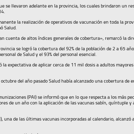
ue se llevaron adelante en la provincia, los cuales brindaron un re
14.
anente la realización de operativos de vacunación en toda la provinc
ó Salud.
an cuenta de altos índices generales de cobertura», remarcó la dir
rovincia se logró la cobertura del 92% de la población de 2 a 65 año
ersonal de Salud y el 93% del personal esencial.
ó la expectativa de aplicar cerca de 11 mil dosis a adultos mayores 
ta octubre del año pasado Salud había alcanzado una cobertura de e
unizaciones (PAI) se informó que en lo que respecta a los más peq
ores de un año con la aplicación de las vacunas sabín, quíntuple y
, una de las últimas vacunas incorporadas al calendario, alcanzó 