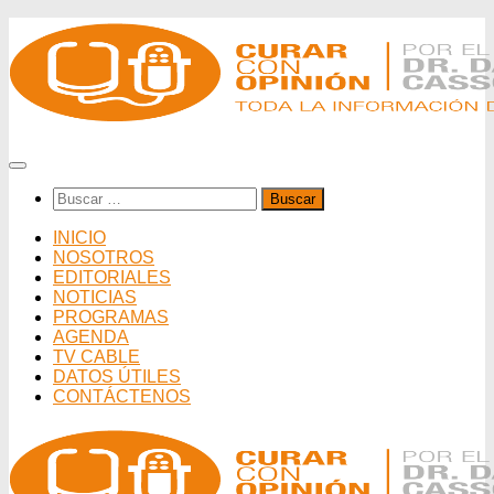
Saltar
al
contenido
Buscar:
INICIO
NOSOTROS
EDITORIALES
NOTICIAS
PROGRAMAS
AGENDA
TV CABLE
DATOS ÚTILES
CONTÁCTENOS