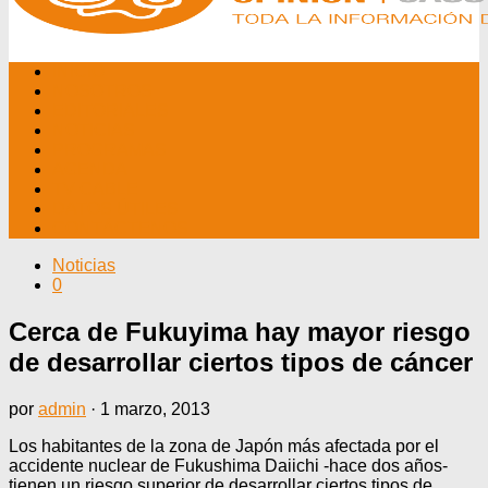
INICIO
NOSOTROS
EDITORIALES
NOTICIAS
PROGRAMAS
AGENDA
TV CABLE
DATOS ÚTILES
CONTÁCTENOS
Noticias
0
Cerca de Fukuyima hay mayor riesgo
de desarrollar ciertos tipos de cáncer
por
admin
·
1 marzo, 2013
Los habitantes de la zona de Japón más afectada por el
accidente nuclear de Fukushima Daiichi -hace dos años-
tienen un riesgo superior de desarrollar ciertos tipos de