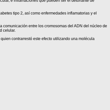
scular, e inflamaciones que pueden ser el detonante de
abetes tipo 2, así como enfermedades inflamatorias y el
en la comunicación entre los cromosomas del ADN del núcleo de
d celular.
uien contrarrestó este efecto utilizando una molécula