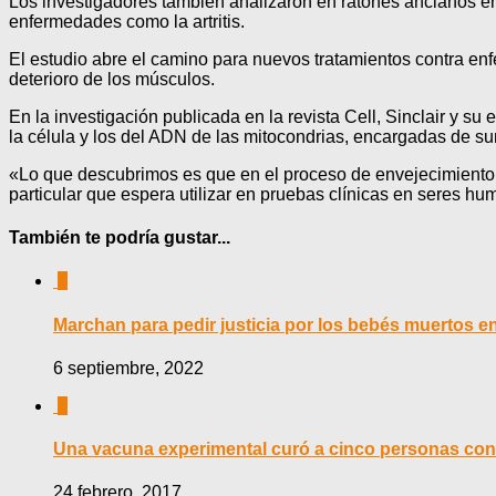
Los investigadores también analizaron en ratones ancianos en
enfermedades como la artritis.
El estudio abre el camino para nuevos tratamientos contra enf
deterioro de los músculos.
En la investigación publicada en la revista Cell, Sinclair y
la célula y los del ADN de las mitocondrias, encargadas de sum
«Lo que descubrimos es que en el proceso de envejecimiento e
particular que espera utilizar en pruebas clínicas en seres hu
También te podría gustar...
0
Marchan para pedir justicia por los bebés muertos 
6 septiembre, 2022
0
Una vacuna experimental curó a cinco personas con
24 febrero, 2017