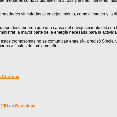
fermedades como la diabetes, la atrofia y el debilitamiento mu
ermedades vinculadas al envejecimiento, como el cáncer y la di
 su equipo descubrieron que una causa del envejecimiento está 
inistrar la mayor parte de la energía necesaria para la activida
stos cromosomas no se comunican entre sí», precisó Sinclair, q
manos a finales del próximo año.
en Córdoba
 VIH en Barcelona