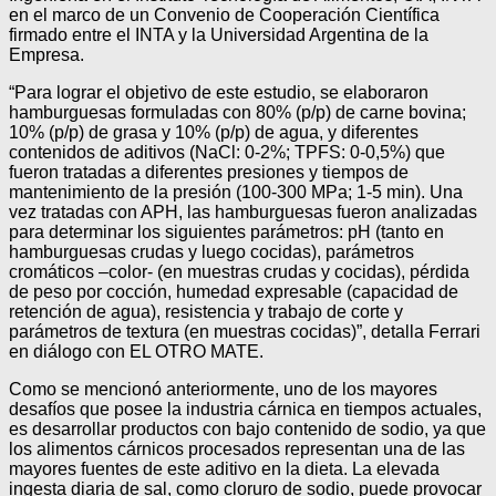
en el marco de un Convenio de Cooperación Científica
firmado entre el INTA y la Universidad Argentina de la
Empresa.
“Para lograr el objetivo de este estudio, se elaboraron
hamburguesas formuladas con 80% (p/p) de carne bovina;
10% (p/p) de grasa y 10% (p/p) de agua, y diferentes
contenidos de aditivos (NaCl: 0-2%; TPFS: 0-0,5%) que
fueron tratadas a diferentes presiones y tiempos de
mantenimiento de la presión (100-300 MPa; 1-5 min). Una
vez tratadas con APH, las hamburguesas fueron analizadas
para determinar los siguientes parámetros: pH (tanto en
hamburguesas crudas y luego cocidas), parámetros
cromáticos –color- (en muestras crudas y cocidas), pérdida
de peso por cocción, humedad expresable (capacidad de
retención de agua), resistencia y trabajo de corte y
parámetros de textura (en muestras cocidas)”, detalla Ferrari
en diálogo con EL OTRO MATE.
Como se mencionó anteriormente, uno de los mayores
desafíos que posee la industria cárnica en tiempos actuales,
es desarrollar productos con bajo contenido de sodio, ya que
los alimentos cárnicos procesados representan una de las
mayores fuentes de este aditivo en la dieta. La elevada
ingesta diaria de sal, como cloruro de sodio, puede provocar