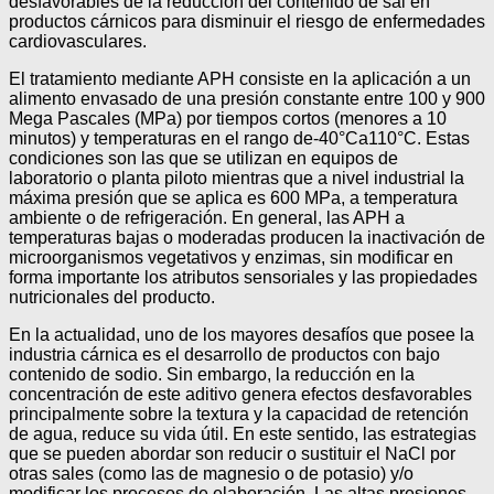
desfavorables de la reducción del contenido de sal en
productos cárnicos para disminuir el riesgo de enfermedades
cardiovasculares.
El tratamiento mediante APH consiste en la aplicación a un
alimento envasado de una presión constante entre 100 y 900
Mega Pascales (MPa) por tiempos cortos (menores a 10
minutos) y temperaturas en el rango de-40°Ca110°C. Estas
condiciones son las que se utilizan en equipos de
laboratorio o planta piloto mientras que a nivel industrial la
máxima presión que se aplica es 600 MPa, a temperatura
ambiente o de refrigeración. En general, las APH a
temperaturas bajas o moderadas producen la inactivación de
microorganismos vegetativos y enzimas, sin modificar en
forma importante los atributos sensoriales y las propiedades
nutricionales del producto.
En la actualidad, uno de los mayores desafíos que posee la
industria cárnica es el desarrollo de productos con bajo
contenido de sodio. Sin embargo, la reducción en la
concentración de este aditivo genera efectos desfavorables
principalmente sobre la textura y la capacidad de retención
de agua, reduce su vida útil. En este sentido, las estrategias
que se pueden abordar son reducir o sustituir el NaCl por
otras sales (como las de magnesio o de potasio) y/o
modificar los procesos de elaboración. Las altas presiones