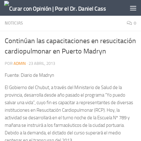
Saltar al contenido
NOTICIAS
0
Continúan las capacitaciones en resucitación
cardiopulmonar en Puerto Madryn
POR
ADMIN
·
23 ABRIL, 2013
Fuente: Diario de Madryn
El Gobierno del Chubut, a través del Ministerio de Salud de la
provincia, desarrolla desde año pasado el programa “Yo puedo
salvar una vida”, cuyo fin es capacitar a representantes de diversas
instituciones en Resucitación Cardiopulmonar (RCP). Hoy, la
actividad se desarrollará en el turno noche de la Escuela Nº 789 y
mañana se instruirá a los farmacéuticos de la ciudad portuaria.
Debido a la demanda, el dictado del curso superará el medio
centenar en el transcurso del 2013.