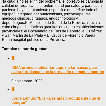
“la cirugía no es el fin del problema; el objetivo es cambiar la
calidad de vida, cambiar enfermedad por salud y, para cada
paciente hay un tratamiento específico que define todo el
equipo”, integrado por nutricionistas, psicoterapeutas,
médicos clínicos, cirujanos, endocrinólogos y
deportólogos.El Ministerio de Salud de la Provincia lleva a
cabo cirugías bariátricas gratuitas en cuatro establecimientos
provinciales: el Bocalandro de Tres de Febrero, el Gutiérrez
y San Martín de La Plata y El Cruce de Florencio Varela.
En un hospital público de la Provincia
También te podría gustar...
0
IOMA promete adelantar pagos a farmacias para
evitar problemas con la provisión de medicamentos
9 noviembre, 2023
0
Jorge Lemus: “El zika es más preocupante que el
dengue”