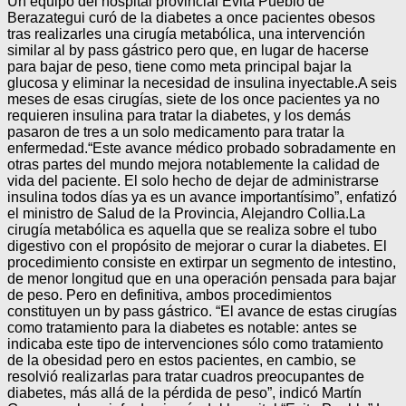
Un equipo del hospital provincial Evita Pueblo de
Berazategui curó de la diabetes a once pacientes obesos
tras realizarles una cirugía metabólica, una intervención
similar al by pass gástrico pero que, en lugar de hacerse
para bajar de peso, tiene como meta principal bajar la
glucosa y eliminar la necesidad de insulina inyectable.A seis
meses de esas cirugías, siete de los once pacientes ya no
requieren insulina para tratar la diabetes, y los demás
pasaron de tres a un solo medicamento para tratar la
enfermedad.“Este avance médico probado sobradamente en
otras partes del mundo mejora notablemente la calidad de
vida del paciente. El solo hecho de dejar de administrarse
insulina todos días ya es un avance importantísimo”, enfatizó
el ministro de Salud de la Provincia, Alejandro Collia.La
cirugía metabólica es aquella que se realiza sobre el tubo
digestivo con el propósito de mejorar o curar la diabetes. El
procedimiento consiste en extirpar un segmento de intestino,
de menor longitud que en una operación pensada para bajar
de peso. Pero en definitiva, ambos procedimientos
constituyen un by pass gástrico. “El avance de estas cirugías
como tratamiento para la diabetes es notable: antes se
indicaba este tipo de intervenciones sólo como tratamiento
de la obesidad pero en estos pacientes, en cambio, se
resolvió realizarlas para tratar cuadros preocupantes de
diabetes, más allá de la pérdida de peso”, indicó Martín