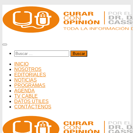
Saltar
al
contenido
Buscar:
INICIO
NOSOTROS
EDITORIALES
NOTICIAS
PROGRAMAS
AGENDA
TV CABLE
DATOS ÚTILES
CONTÁCTENOS