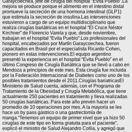
Garaycoechea, jefe de cirugía del hospital “Evita Pueblo”.La
mejora se produce porque el alimento en el intestino distal
promueve la secreción de una hormona intestinal (GLP1)
que estimula la secreción de insulina.Las intervenciones
estuvieron a cargo de un equipo multidisciplinario que
realiza cirugías bariátricas en el hospital “El Cruce Néstor
Kirchner” de Florencio Varela y que, desde noviembre,
trabajan en el hospital “Evita Pueblo”.Los profesionales del
hospital, encabezados por Martín Garaycoechea, fueron
capacitados en Brasil por el especialista Ricardo Cohen,
pionero en estas intervenciones.El equipo argentino
presentó la experiencia en el hospital “Evita Pueblo” en el
último Congreso de Cirugía Bariátrica que se llevó a cabo en
Mendoza a principios de este mes. Esta cirugía fue incluida
por la Federación Internacional de Diabetes como uno de los
posibles tratamientos desde el 2011.Cirugías bariatricasEl
Ministerio de Salud cuenta, además, con el Programa de
Tratamiento de la Obesidad y Cirugía Metabólica, que tiene
actualmente 250 pacientes en tratamiento y lleva realizadas
50 cirugías bariátricas. Para este año prevén hacer un
promedio de 10 operaciones por mes. A la mayoría se les
hace un by pass gástrico o una gastrectomía de
manga.“Tenemos un equipo de primer nivel que ya hizo 50
cirugías de este tipo en forma gratuita para el paciente”,
explicó el ministro de Salud Alejandro Collia, y agregó que