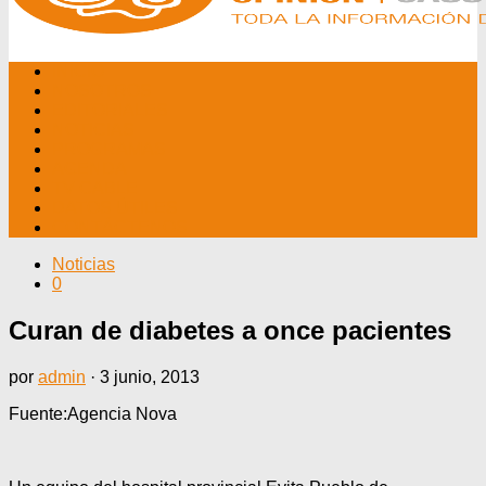
INICIO
NOSOTROS
EDITORIALES
NOTICIAS
PROGRAMAS
AGENDA
TV CABLE
DATOS ÚTILES
CONTÁCTENOS
Noticias
0
Curan de diabetes a once pacientes
por
admin
·
3 junio, 2013
Fuente:Agencia Nova