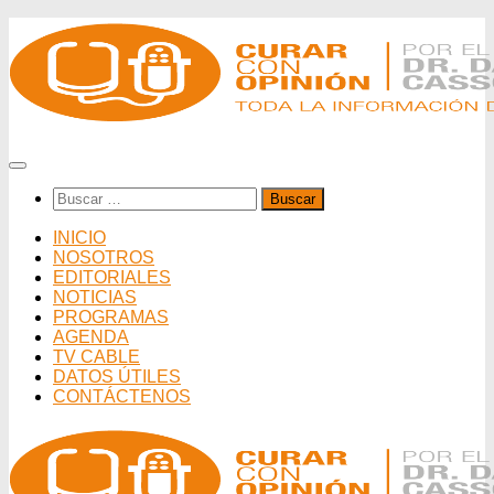
Saltar
al
contenido
Buscar:
INICIO
NOSOTROS
EDITORIALES
NOTICIAS
PROGRAMAS
AGENDA
TV CABLE
DATOS ÚTILES
CONTÁCTENOS