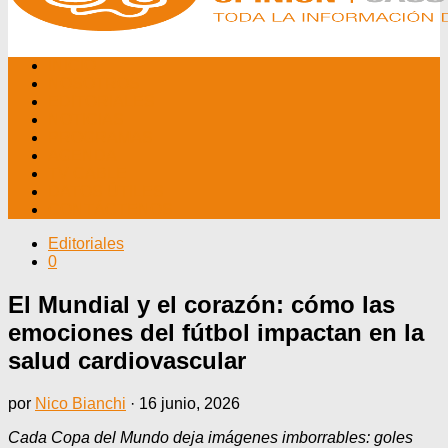
INICIO
NOSOTROS
EDITORIALES
NOTICIAS
PROGRAMAS
AGENDA
TV CABLE
DATOS ÚTILES
CONTÁCTENOS
Editoriales
0
El Mundial y el corazón: cómo las
emociones del fútbol impactan en la
salud cardiovascular
por
Nico Bianchi
·
16 junio, 2026
Cada Copa del Mundo deja imágenes imborrables: goles