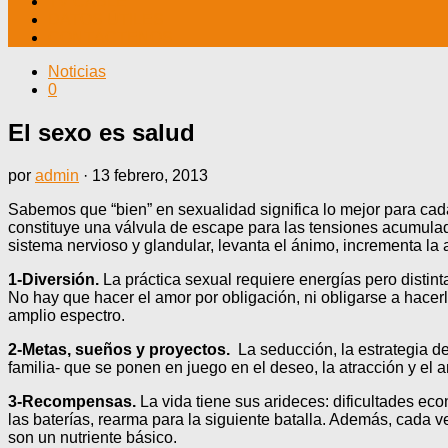
TV CABLE
DATOS ÚTILES
CONTÁCTENOS
Noticias
0
El sexo es salud
por
admin
·
13 febrero, 2013
Sabemos que “bien” en sexualidad significa lo mejor para cada
constituye una válvula de escape para las tensiones acumuladas
sistema nervioso y glandular, levanta el ánimo, incrementa la 
1-Diversión.
La práctica sexual requiere energías pero distint
No hay que hacer el amor por obligación, ni obligarse a hacer
amplio espectro.
2-Metas, sueños y proyectos.
La seducción, la estrategia d
familia- que se ponen en juego en el deseo, la atracción y el 
3-Recompensas.
La vida tiene sus arideces: dificultades ec
las baterías, rearma para la siguiente batalla. Además, cada
son un nutriente básico.