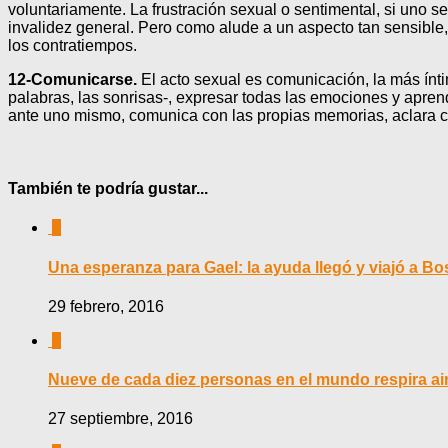
voluntariamente. La frustración sexual o sentimental, si uno s
invalidez general. Pero como alude a un aspecto tan sensible,
los contratiempos.
12-Comunicarse.
El acto sexual es comunicación, la más ínti
palabras, las sonrisas-, expresar todas las emociones y aprende
ante uno mismo, comunica con las propias memorias, aclara con
También te podría gustar...
0
Una esperanza para Gael: la ayuda llegó y viajó a B
29 febrero, 2016
0
Nueve de cada diez personas en el mundo respira a
27 septiembre, 2016