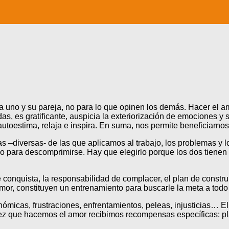
 uno y su pareja, no para lo que opinen los demás. Hacer el am
, es gratificante, auspicia la exteriorización de emociones y s
autoestima, relaja e inspira. En suma, nos permite beneficiarnos
as –diversas- de las que aplicamos al trabajo, los problemas y 
lo para descomprimirse. Hay que elegirlo porque los dos tienen 
e conquista, la responsabilidad de complacer, el plan de constr
amor, constituyen un entrenamiento para buscarle la meta a todo e
onómicas, frustraciones, enfrentamientos, peleas, injusticias… E
 vez que hacemos el amor recibimos recompensas específicas: pl