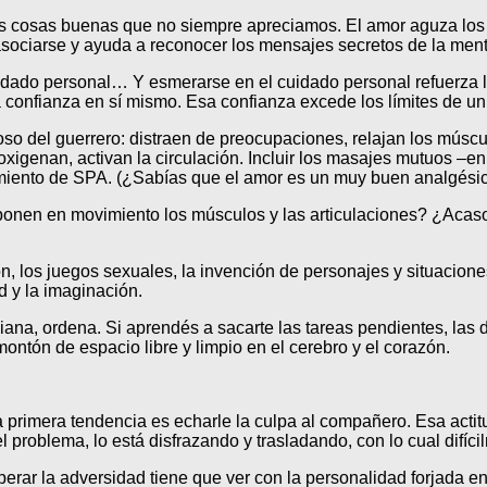
as cosas buenas que no siempre apreciamos. El amor aguza los 
asociarse y ayuda a reconocer los mensajes secretos de la ment
uidado personal… Y esmerarse en el cuidado personal refuerza l
a confianza en sí mismo. Esa confianza excede los límites de u
poso del guerrero: distraen de preocupaciones, relajan los múscu
xigenan, activan la circulación. Incluir los masajes mutuos –en
amiento de SPA. (¿Sabías que el amor es un muy buen analgésic
 ponen en movimiento los músculos y las articulaciones? ¿Acas
ón, los juegos sexuales, la invención de personajes y situacione
d y la imaginación.
iana, ordena. Si aprendés a sacarte las tareas pendientes, las d
tón de espacio libre y limpio en el cerebro y el corazón.
 primera tendencia es echarle la culpa al compañero. Esa actit
l problema, lo está disfrazando y trasladando, con lo cual difíc
erar la adversidad tiene que ver con la personalidad forjada en