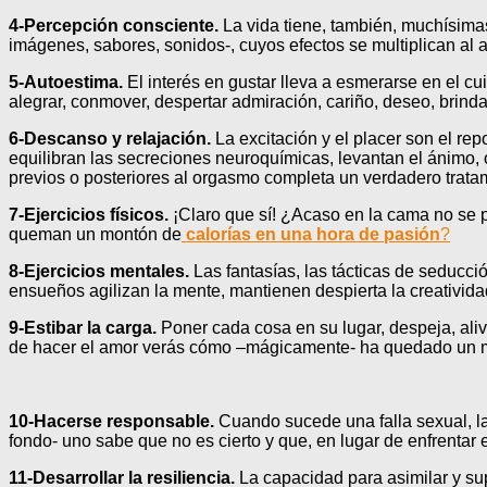
4-Percepción consciente.
La vida tiene, también, muchísim
imágenes, sabores, sonidos-, cuyos efectos se multiplican al 
5-Autoestima.
El interés
en gustar lleva a esmerarse en el c
alegrar, conmover, despertar admiración, cariño, deseo, brind
6-Descanso y relajación.
La excitación y el placer son el re
equilibran las secreciones neuroquímicas, levantan el ánimo, o
previos o posteriores al orgasmo completa un verdadero trat
7-Ejercicios físicos.
¡Claro que sí! ¿Acaso en la cama no se
queman un montón de
calorías en una hora de pasión
?
8-Ejercicios mentales.
Las fantasías, las tácticas de seducci
ensueños agilizan la mente, mantienen despierta la creativida
9-Estibar la carga.
Poner cada cosa en su lugar, despeja, aliv
de hacer el amor verás cómo –mágicamente- ha quedado un mon
10-Hacerse responsable.
Cuando sucede una falla sexual, la
fondo- uno sabe que no es cierto y que, en lugar de enfrentar e
11-Desarrollar la resiliencia.
La capacidad para asimilar y sup