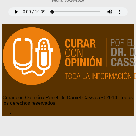
Fecha: 05-10-2016
Curar con Opinión / Por el Dr. Daniel Cassola © 2014. Todos
los derechos reservados