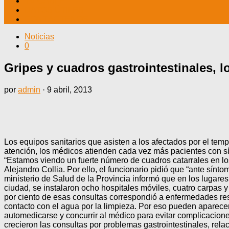
TV CABLE
DATOS ÚTILES
CONTÁCTENOS
Noticias
0
Gripes y cuadros gastrointestinales, 
por
admin
·
9 abril, 2013
Los equipos sanitarios que asisten a los afectados por el temp
atención, los médicos atienden cada vez más pacientes con sín
“Estamos viendo un fuerte número de cuadros catarrales en los
Alejandro Collia. Por ello, el funcionario pidió que “ante sín
ministerio de Salud de la Provincia informó que en los lugare
ciudad, se instalaron ocho hospitales móviles, cuatro carpas y
por ciento de esas consultas correspondió a enfermedades res
contacto con el agua por la limpieza. Por eso pueden aparecer 
automedicarse y concurrir al médico para evitar complicacione
crecieron las consultas por problemas gastrointestinales, r