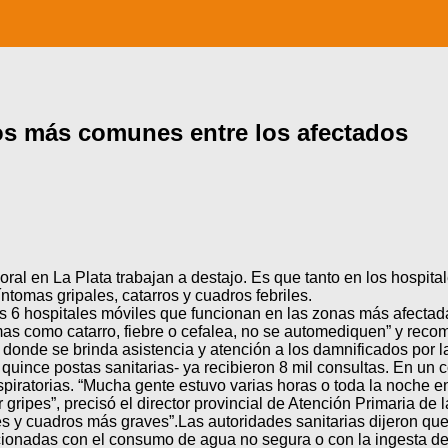
los más comunes entre los afectados
oral en La Plata trabajan a destajo. Es que tanto en los hospit
tomas gripales, catarros y cuadros febriles.
 6 hospitales móviles que funcionan en las zonas más afectadas
tomas como catarro, fiebre o cefalea, no se automediquen” y reco
s donde se brinda asistencia y atención a los damnificados por
 quince postas sanitarias- ya recibieron 8 mil consultas. En un 
piratorias. “Mucha gente estuvo varias horas o toda la noche e
gripes”, precisó el director provincial de Atención Primaria de
s y cuadros más graves”.Las autoridades sanitarias dijeron que
elacionadas con el consumo de agua no segura o con la ingesta