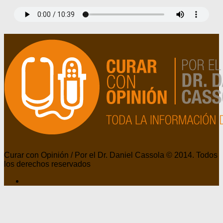
Curar con Opinión / Por el Dr. Daniel Cassola © 2014. Todos
los derechos reservados