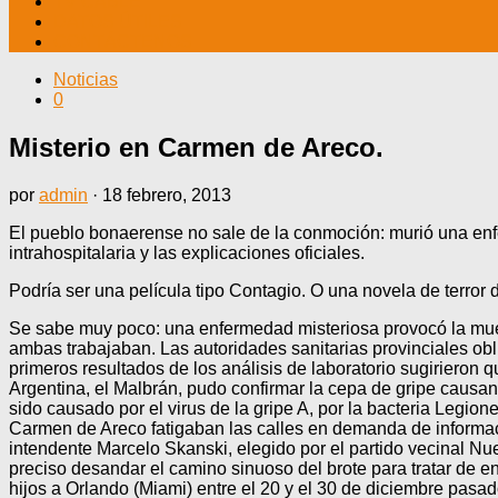
TV CABLE
DATOS ÚTILES
CONTÁCTENOS
Noticias
0
Misterio en Carmen de Areco.
por
admin
·
18 febrero, 2013
El pueblo bonaerense no sale de la conmoción: murió una enfe
intrahospitalaria y las explicaciones oficiales.
Podría ser una película tipo Contagio. O una novela de terror 
Se sabe muy poco: una enfermedad misteriosa provocó la muert
ambas trabajaban. Las autoridades sanitarias provinciales obli
primeros resultados de los análisis de laboratorio sugirieron qu
Argentina, el Malbrán, pudo confirmar la cepa de gripe causant
sido causado por el virus de la gripe A, por la bacteria Legio
Carmen de Areco fatigaban las calles en demanda de informació
intendente Marcelo Skanski, elegido por el partido vecinal N
preciso desandar el camino sinuoso del brote para tratar de e
hijos a Orlando (Miami) entre el 20 y el 30 de diciembre pas