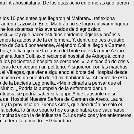
ria intrahospitalaria. De las otras ocho enfermeras que fueron
e los 10 pacientes que llegaron al Malbrán», reflexiona
 agrega Lazovski. En el Malbrán no se logró cultivar ninguna
ene los sistemas más avanzados de diagnóstico.
vski. «Hay que hacer estudios epidemiológicos y análisis
mos la autopsia de la enfermera. Y, dentro de tres o cuatro
istro de Salud bonaerense, Alejandro Collia, llegó a Carmen
os, Collia dijo que la causa del brote no es la gripe A sino
gnar a Juan Coll, ex director del hospital de Adrogué, como
 los pacientes a hospitales cercanos. «La situación de crisis
meras le entregaron un petitorio. Y siguieron con las marchas.
uel Villegas, que viene siguiendo el brote del Hospital desde
mucho en un pueblo de 14 mil habitantes». Al cierre de esta
 de la bacteria Legionella. «Me inclinaría a pensar que el
l Muñiz. ¿Podría la autopsia de la enfermera dar un
utopsia se podría saber si la gripe A fue causante de su
ra del Hospital Nuestra Señora de Carmen de Areco, Laura
án y la provincia de Buenos Aires, que decidirán no sólo el
n la pelota, lo único seguro hoy es que habrá que vacunarse
combinada con la de influenza B. Los médicos y los enfermeros
cia derrota al miedo. El Guardian.-