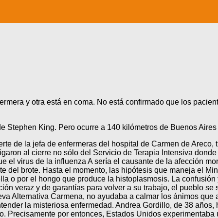
rmera y otra está en coma. No está confirmado que los paciente
de Stephen King. Pero ocurre a 140 kilómetros de Buenos Aires y
e de la jefa de enfermeras del hospital de Carmen de Areco, t
garon al cierre no sólo del Servicio de Terapia Intensiva donde 
e el virus de la influenza A sería el causante de la afección mort
e del brote. Hasta el momento, las hipótesis que maneja el Mini
nella o por el hongo que produce la histoplasmosis. La confusió
n veraz y de garantías para volver a su trabajo, el pueblo se 
ueva Alternativa Carmena, no ayudaba a calmar los ánimos que a
ntender la misteriosa enfermedad. Andrea Gordillo, de 38 años,
ado. Precisamente por entonces, Estados Unidos experimentaba u