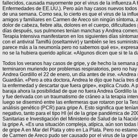
fallecidos, causada mayormente por el virus de la influenza 
Enfermedades de EE.UU.). Pero aún hay casos nuevos todos los
de una semana. Como sea, lo cierto es que el virus de la infl
amigos y familiares en Carmen de Areco sin ningún síntoma, a
dolor de cabeza, fiebre alta, dolores en el cuerpo, dificultad
días después, sus pulmones tenían manchas y Andrea comenzó 
Terapia Intensiva manifestaron en los siguientes días síntoma
con el antiviral Tamiflú (oseltamivir) y también se les sumini
parece más a la neumonía pero no sabemos qué es», expresa 
no se la hubiera querido aplicar. «Algunos dicen que si te la 
Todos los veranos hay casos de gripe, y de hecho la semana p
terminaron muriendo por problemas respiratorios, pero no hay 
Andrea Gordillo el 22 de enero, un día antes de irse. «Andrea 
Guardián. «Pero a otra doctora, Andrea le dijo que hacía tres d
la enfermedad y descartar que fuera gripe», explica Crudo. A p
baraja ahora la posibilidad de que no fuera Andrea Gordillo l
y fue derivada con un traumatismo de cráneo a la terapia inte
luego se diseminó entre las enfermeras que rotaron por la Tera
análisis genético (PCR) para gripe A. Esto significa que tenían
negativo, tanto para el tipo Hl (el de la gripe pandémica de 
Sanitarias e Investigación del Ministerio de Salud de la Nació
la gripe A. «Es una situación compleja, atípica, aún son toda
de gripe A en Mar del Plata y otro en La Plata. Pero no estamo
de Carmen de Areco pudo ser causado por el virus de la gripe