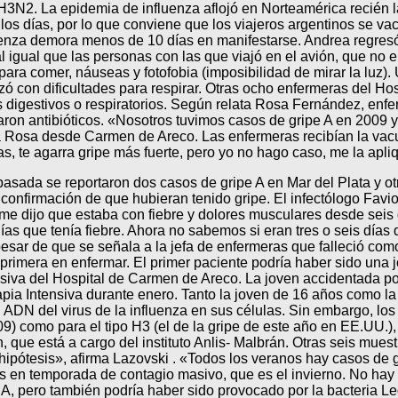
A H3N2. La epidemia de influenza aflojó en Norteamérica recié
 días, por lo que conviene que los viajeros argentinos se vacu
uenza demora menos de 10 días en manifestarse. Andrea regresó a
l igual que las personas con las que viajó en el avión, que no
es para comer, náuseas y fotofobia (imposibilidad de mirar la lu
con dificultades para respirar. Otras ocho enfermeras del Ho
s digestivos o respiratorios. Según relata Rosa Fernández, enfe
straron antibióticos. «Nosotros tuvimos casos de gripe A en 2009
Rosa desde Carmen de Areco. Las enfermeras recibían la vacun
das, te agarra gripe más fuerte, pero yo no hago caso, me la ap
asada se reportaron dos casos de gripe A en Mar del Plata y otr
confirmación de que hubieran tenido gripe. El infectólogo Favio
me dijo que estaba con fiebre y dolores musculares desde seis dí
ías que tenía fiebre. Ahora no sabemos si eran tres o seis días d
esar de que se señala a la jefa de enfermeras que falleció como
a primera en enfermar. El primer paciente podría haber sido una
nsiva del Hospital de Carmen de Areco. La joven accidentada po
pia Intensiva durante enero. Tanto la joven de 16 años como la 
 ADN del virus de la influenza en sus células. Sin embargo, los 
2009) como para el tipo H3 (el de la gripe de este año en EE.UU
n, que está a cargo del instituto Anlis- Malbrán. Otras seis mue
s hipótesis», afirma Lazovski . «Todos los veranos hay casos d
s en temporada de contagio masivo, que es el invierno. No hay ci
 A, pero también podría haber sido provocado por la bacteria L