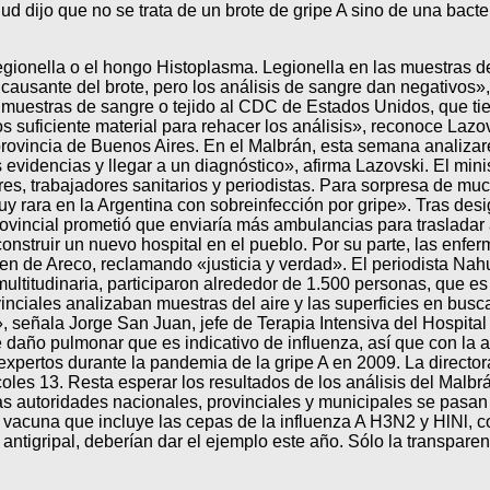
ud dijo que no se trata de un brote de gripe A sino de una bacte
 Legionella o el hongo Histoplasma. Legionella en las muestras d
causante del brote, pero los análisis de sangre dan negativos»,
 muestras de sangre o tejido al CDC de Estados Unidos, que ti
suficiente material para rehacer los análisis», reconoce Lazo
provincia de Buenos Aires. En el Malbrán, esta semana analizare
evidencias y llegar a un diagnóstico», afirma Lazovski. El min
es, trabajadores sanitarios y periodistas. Para sorpresa de much
y rara en la Argentina con sobreinfección por gripe». Tras desi
ovincial prometió que enviaría más ambulancias para trasladar a
construir un nuevo hospital en el pueblo. Por su parte, las enfer
men de Areco, reclamando «justicia y verdad». El periodista Nah
ltitudinaria, participaron alrededor de 1.500 personas, que es 
vinciales analizaban muestras del aire y las superficies en busca
», señala Jorge San Juan, jefe de Terapia Intensiva del Hospita
 daño pulmonar que es indicativo de influenza, así que con la a
xpertos durante la pandemia de la gripe A en 2009. La directo
coles 13. Resta esperar los resultados de los análisis del Malbr
 las autoridades nacionales, provinciales y municipales se pasa
 vacuna que incluye las cepas de la influenza A H3N2 y HlNl, 
antigripal, deberían dar el ejemplo este año. Sólo la transparen