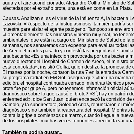
agua y el aire acondicionado. Alejandro Collia, Ministro de Sal
afectadas por el extraño brote, una está en coma en La Plata.
Causas. Analizan si es el virus de la influenza A, la bacteria
Lazovski. «Respecto de la histoplasmosis, también podría ser 
muestra para aislar el agente patógeno. Tampoco se enviaron
«Lamentablemente, las muestras vinieron muy mal, no tenemos 
ambientales, que están a cargo del Ministerio de Salud de la 
semanas, nos sentaremos con expertos para evaluar todas las 
de Areco el martes pasado y contestó las preguntas de familiar
una bacteria: «Es una infección provocada por una bacteria mu
nuevo director del Hospital de Carmen de Areco, el ministro pr
está controlada», insistió Collia, quien deslizó la promesa de 
El martes por la noche, cortaron la ruta 7 en la entrada a Car
su programa radial en FM Sol, asegura que «fue una marcha mu
edición, el hospital continuaba cerrado, mientras técnicos pro
brote fue por gripe A, pero no tenemos información oficial aún
diagnóstico sobre lo que causó el brote? «Sí, hay un patrón de
enfermedad», dice San Juan, quien encabezó la comisión de e
Gainolo, y la subdirectora, Soledad Arias, renunciaron el miér
diagnóstico sino también la reapertura del hospital. Mientras
contra la gripe a comienzos de marzo, cuando llegue la nueva
de los hospitales, muchas veces renuentes a recibir la vacuna 
También te podría gustar...