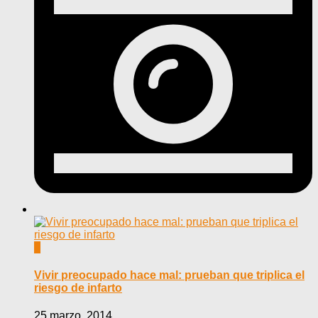
0
Vivir preocupado hace mal: prueban que triplica el
riesgo de infarto
25 marzo, 2014