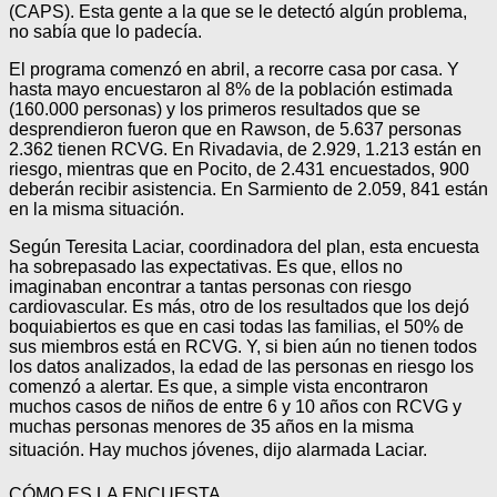
(CAPS). Esta gente a la que se le detectó algún problema,
no sabía que lo padecía.
El programa comenzó en abril, a recorre casa por casa. Y
hasta mayo encuestaron al 8% de la población estimada
(160.000 personas) y los primeros resultados que se
desprendieron fueron que en Rawson, de 5.637 personas
2.362 tienen RCVG. En Rivadavia, de 2.929, 1.213 están en
riesgo, mientras que en Pocito, de 2.431 encuestados, 900
deberán recibir asistencia. En Sarmiento de 2.059, 841 están
en la misma situación.
Según Teresita Laciar, coordinadora del plan, esta encuesta
ha sobrepasado las expectativas. Es que, ellos no
imaginaban encontrar a tantas personas con riesgo
cardiovascular. Es más, otro de los resultados que los dejó
boquiabiertos es que en casi todas las familias, el 50% de
sus miembros está en RCVG. Y, si bien aún no tienen todos
los datos analizados, la edad de las personas en riesgo los
comenzó a alertar. Es que, a simple vista encontraron
muchos casos de niños de entre 6 y 10 años con RCVG y
muchas personas menores de 35 años en la misma
situación. Hay muchos jóvenes, dijo alarmada Laciar.
CÓMO ES LA ENCUESTA