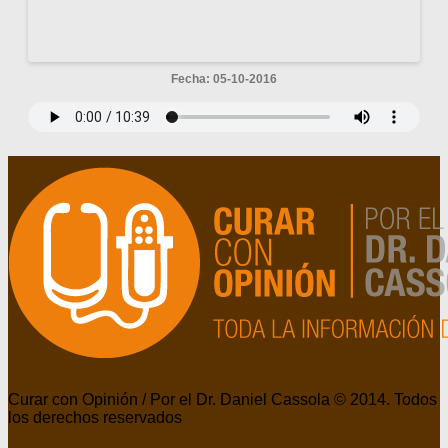
Fecha: 05-10-2016
Curar con Opinión / Por el Dr. Daniel Cassola © 2014. Todos
los derechos reservados