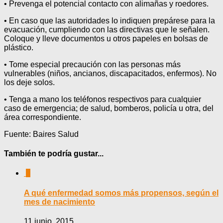
• Prevenga el potencial contacto con alimañas y roedores.
• En caso que las autoridades lo indiquen prepárese para la
evacuación, cumpliendo con las directivas que le señalen.
Coloque y lleve documentos u otros papeles en bolsas de
plástico.
• Tome especial precaución con las personas más
vulnerables (niños, ancianos, discapacitados, enfermos). No
los deje solos.
• Tenga a mano los teléfonos respectivos para cualquier
caso de emergencia; de salud, bomberos, policía u otra, del
área correspondiente.
Fuente: Baires Salud
También te podría gustar...
0
A qué enfermedad somos más propensos, según el
mes de nacimiento
11 junio, 2015