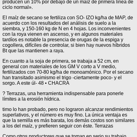
producen un 10% por debajo de un maíz de primera línea de
ciclo normal».
El maíz de secano se fertiliza con SO- IZO kg/ha de MAP, de
acuerdo con los resultados del análisis de suelo a la
siembra, y 150-160 kg de N en 4 hojas. Los inconvenientes
con la roya vienen en ascenso, y en algunos materiales
tardíos es notable la presencia de orugas de la espiga y
cogollera, difíciles de controlar, si bien hay nuevos híbridos
Bt que las mantienen a raya.
En cuanto a la soja de primera, se trabaja a 52 cm, en
general con materiales de los GM V corto a V medio,
fertilizados con 70-80 kg/ha de monoamónico. Por el secano
han transitado asimismo el trigo -ciertamente poco- y el
sorgo. A este úl- 48 • CHACRA
? Terrazas, una herramienta indispensable para ponerle
límites a la erosión hídrica.
timo lo han probado, pero no lograron alcanzar rendimientos
superlativos, y el número es muy fino. La única ventaja es
que la semilla es más barata, los demás costos son similares
a los del maíz, y prefieren seguir con éste. Terrazas
Como otros productores que se toman en serio su trabajo,