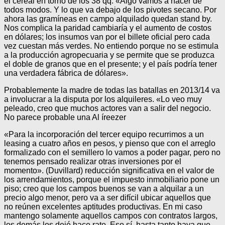
el cereal en torno de los 38 qq. «Algo vamos a hacer de
todos modos. Y lo que va debajo de los pivotes secano. Por
ahora las gramíneas en campo alquilado quedan stand by.
Nos complica la paridad cambiaría y el aumento de costos
en dólares; los insumos van por el billete oficial pero cada
vez cuestan más verdes. No entiendo porque no se estimula
a la producción agropecuaria y se permite que se produzca
el doble de granos que en el presente; y el país podría tener
una verdadera fábrica de dólares».
Probablemente la madre de todas las batallas en 2013/14 va
a involucrar a la disputa por los alquileres. «Lo veo muy
peleado, creo que muchos actores van a salir del negocio.
No parece probable una Al íreezer
«Para la incorporación del tercer equipo recurrimos a un
leasing a cuatro años en pesos, y pienso que con el arreglo
formalizado con el semillero lo vamos a poder pagar, pero no
tenemos pensado realizar otras inversiones por el
momento». (Duvillard) reducción significativa en el valor de
los arrendamientos, porque el impuesto inmobiliario pone un
piso; creo que los campos buenos se van a alquilar a un
precio algo menor, pero va a ser difícil ubicar aquellos que
no reúnen excelentes aptitudes productivas. En mi caso
mantengo solamente aquellos campos con contratos largos,
los demás los dejé hace rato. Eso sí, hasta tanto haya que