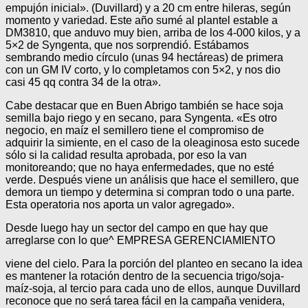
empujón inicial». (Duvillard) y a 20 cm entre hileras, según
momento y variedad. Este año sumé al plantel estable a
DM3810, que anduvo muy bien, arriba de los 4-000 kilos, y a
5×2 de Syngenta, que nos sorprendió. Estábamos
sembrando medio círculo (unas 94 hectáreas) de primera
con un GM IV corto, y lo completamos con 5×2, y nos dio
casi 45 qq contra 34 de la otra».
Cabe destacar que en Buen Abrigo también se hace soja
semilla bajo riego y en secano, para Syngenta. «Es otro
negocio, en maíz el semillero tiene el compromiso de
adquirir la simiente, en el caso de la oleaginosa esto sucede
sólo si la calidad resulta aprobada, por eso la van
monitoreando; que no haya enfermedades, que no esté
verde. Después viene un análisis que hace el semillero, que
demora un tiempo y determina si compran todo o una parte.
Esta operatoria nos aporta un valor agregado».
Desde luego hay un sector del campo en que hay que
arreglarse con lo que^ EMPRESA GERENCIAMIENTO
viene del cielo. Para la porción del planteo en secano la idea
es mantener la rotación dentro de la secuencia trigo/soja-
maíz-soja, al tercio para cada uno de ellos, aunque Duvillard
reconoce que no será tarea fácil en la campaña venidera,