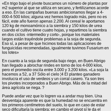
«En trigo bajo el pivote buscamos un número de plantas por
m2 superior al que se utiliza en secano, y fertilizamos acorde
a eso. En las campañas buenas ambicionamos llegar a 4-
000-4-500 kilos; alguna vez hemos logrado más, pero no es
fácil, este año fueron apenas 2.200. Al cereal le aportamos
120 kg de monoamónico a la siembra y 150 kilos de urea
cuando el cultivo tiene cuatro hojas, y repartimos la siembra
en dos ciclos -intermedio y corto-, porque los materiales
largos están trayéndole problemas a la soja de segunda.
Eso sí, a pesar de que hicimos todas las aplicaciones de
funguicidas recomendadas, igualmente tuvimos Fusarium en
los lotes»
En cuanto a la soja de segunda bajo riego, en Buen Abrigo
han llegado a abrochar rindes en torno de los 4-000 kilos,
pero el promedio oscila entre 3.000 y 3.200 kilos. «La soja la
hacemos a 52, a 37 Sólo el cielo ¦4 El planteo ganadero
involucra el uso de verdeos y un corral casero. Ya son tres
los pivotes incorporados a Buen Abrigo. Más de la mitad del
área agrícola se riega. ?
Puede andar vez que lo logren va a andar muy bien. Una
desventaja aparente es que la humedad no se encuentra en
los primeros centímetros del suelo, lo que en caso de estar
seco dificultaría la siembra; en cambio el pivot sí le da el