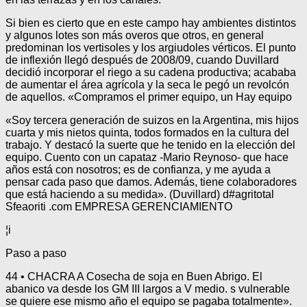
Si bien es cierto que en este campo hay ambientes distintos
y algunos lotes son más overos que otros, en general
predominan los vertisoles y los argiudoles vérticos. El punto
de inflexión llegó después de 2008/09, cuando Duvillard
decidió incorporar el riego a su cadena productiva; acababa
de aumentar el área agrícola y la seca le pegó un revolcón
de aquellos. «Compramos el primer equipo, un Hay equipo
«Soy tercera generación de suizos en la Argentina, mis hijos
cuarta y mis nietos quinta, todos formados en la cultura del
trabajo. Y destacó la suerte que he tenido en la elección del
equipo. Cuento con un capataz -Mario Reynoso- que hace
años está con nosotros; es de confianza, y me ayuda a
pensar cada paso que damos. Además, tiene colaboradores
que está haciendo a su medida». (Duvillard) d#agritotal
Sfeaoriti .com EMPRESA GERENCIAMIENTO
¦i
Paso a paso
44 • CHACRA A Cosecha de soja en Buen Abrigo. El
abanico va desde los GM III largos a V medio. s vulnerable
se quiere ese mismo año el equipo se pagaba totalmente».