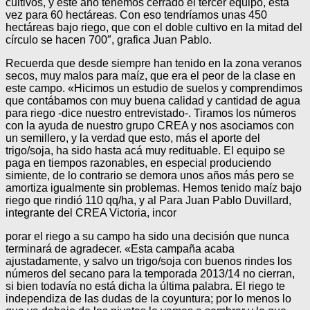
cultivos, y este año tenemos cerrado el tercer equipo, esta
vez para 60 hectáreas. Con eso tendríamos unas 450
hectáreas bajo riego, que con el doble cultivo en la mitad del
círculo se hacen 700″, grafica Juan Pablo.
Recuerda que desde siempre han tenido en la zona veranos
secos, muy malos para maíz, que era el peor de la clase en
este campo. «Hicimos un estudio de suelos y comprendimos
que contábamos con muy buena calidad y cantidad de agua
para riego -dice nuestro entrevistado-. Tiramos los números
con la ayuda de nuestro grupo CREA y nos asociamos con
un semillero, y la verdad que esto, más el aporte del
trigo/soja, ha sido hasta acá muy redituable. El equipo se
paga en tiempos razonables, en especial produciendo
simiente, de lo contrario se demora unos años más pero se
amortiza igualmente sin problemas. Hemos tenido maíz bajo
riego que rindió 110 qq/ha, y al Para Juan Pablo Duvillard,
integrante del CREA Victoria, incor
porar el riego a su campo ha sido una decisión que nunca
terminará de agradecer. «Esta campaña acaba
ajustadamente, y salvo un trigo/soja con buenos rindes los
números del secano para la temporada 2013/14 no cierran,
si bien todavía no está dicha la última palabra. El riego te
independiza de las dudas de la coyuntura; por lo menos lo