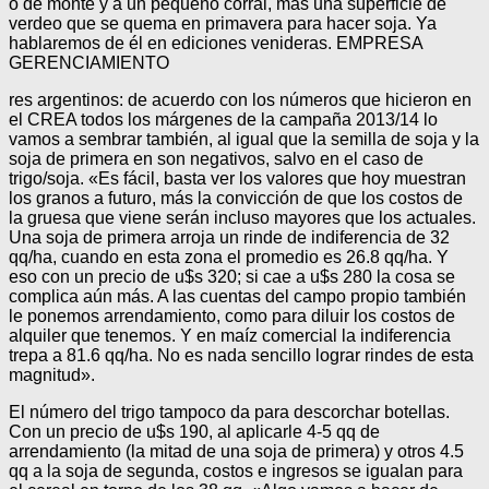
o de monte y a un pequeño corral, más una superficie de
verdeo que se quema en primavera para hacer soja. Ya
hablaremos de él en ediciones venideras. EMPRESA
GERENCIAMIENTO
res argentinos: de acuerdo con los números que hicieron en
el CREA todos los márgenes de la campaña 2013/14 lo
vamos a sembrar también, al igual que la semilla de soja y la
soja de primera en son negativos, salvo en el caso de
trigo/soja. «Es fácil, basta ver los valores que hoy muestran
los granos a futuro, más la convicción de que los costos de
la gruesa que viene serán incluso mayores que los actuales.
Una soja de primera arroja un rinde de indiferencia de 32
qq/ha, cuando en esta zona el promedio es 26.8 qq/ha. Y
eso con un precio de u$s 320; si cae a u$s 280 la cosa se
complica aún más. A las cuentas del campo propio también
le ponemos arrendamiento, como para diluir los costos de
alquiler que tenemos. Y en maíz comercial la indiferencia
trepa a 81.6 qq/ha. No es nada sencillo lograr rindes de esta
magnitud».
El número del trigo tampoco da para descorchar botellas.
Con un precio de u$s 190, al aplicarle 4-5 qq de
arrendamiento (la mitad de una soja de primera) y otros 4.5
qq a la soja de segunda, costos e ingresos se igualan para