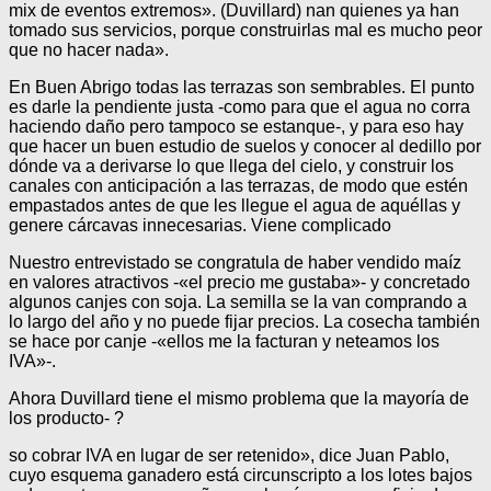
mix de eventos extremos». (Duvillard) nan quienes ya han
tomado sus servicios, porque construirlas mal es mucho peor
que no hacer nada».
En Buen Abrigo todas las terrazas son sembrables. El punto
es darle la pendiente justa -como para que el agua no corra
haciendo daño pero tampoco se estanque-, y para eso hay
que hacer un buen estudio de suelos y conocer al dedillo por
dónde va a derivarse lo que llega del cielo, y construir los
canales con anticipación a las terrazas, de modo que estén
empastados antes de que les llegue el agua de aquéllas y
genere cárcavas innecesarias. Viene complicado
Nuestro entrevistado se congratula de haber vendido maíz
en valores atractivos -«el precio me gustaba»- y concretado
algunos canjes con soja. La semilla se la van comprando a
lo largo del año y no puede fijar precios. La cosecha también
se hace por canje -«ellos me la facturan y neteamos los
IVA»-.
Ahora Duvillard tiene el mismo problema que la mayoría de
los producto- ?
so cobrar IVA en lugar de ser retenido», dice Juan Pablo,
cuyo esquema ganadero está circunscripto a los lotes bajos