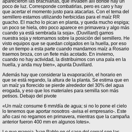
aparecieron las brachiarias, que invaden allí donde hay un
poco de luz. Corresponde combatirlas, pero es caro y hay
que acertar el momento justo para atacarlas. Con el tema del
semillero estamos utilizando herbicidas para el maíz RR
guacho. El macho lo pican en planta, y queda mucho espiga;
un poco se hiela, otro poco aparece en primavera y algo más
cuando ya está sembrada la soja». (Duvillard) gamos
nuestra soja y retornamos sobre la posición del semillero. He
visto equipos que se quedan colgados en la huella, por eso
de un tiempo a esta parte cuando mandamos maíz a Rosario
traemos broza, con un flete más acotado. En invierno,
cuando no hay actividad, la distribuimos con una pala en la
huella, y anda muy bien», apunta Duvillard.
Además hay que considerar la evaporación, el horario en
que se está regando, la altura de la planta. Se estima que en
un maíz ya florecido se pierde alrededor del 30% del agua
erogada, y eso que los materiales para semilla son más
petisos. Debajo del pivote
«Un maíz consume 6 mm/día de agua; si no lo pone el cielo
lo tenemos que aportar nosotros -avisa el empresario-. Este
año casi no regamos en primavera, mientras que la campaña
anterior fueron 400 mm en algunos lotes».
Lo que maneja Juan Pablo en el caso del cereal son las