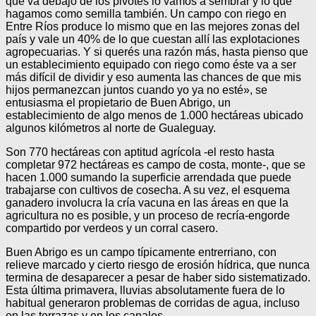
que va debajo de los pivotes lo vamos a sembrar y lo que
hagamos como semilla también. Un campo con riego en
Entre Ríos produce lo mismo que en las mejores zonas del
país y vale un 40% de lo que cuestan allí las explotaciones
agropecuarias. Y si querés una razón más, hasta pienso que
un establecimiento equipado con riego como éste va a ser
más difícil de dividir y eso aumenta las chances de que mis
hijos permanezcan juntos cuando yo ya no esté», se
entusiasma el propietario de Buen Abrigo, un
establecimiento de algo menos de 1.000 hectáreas ubicado
algunos kilómetros al norte de Gualeguay.
Son 770 hectáreas con aptitud agrícola -el resto hasta
completar 972 hectáreas es campo de costa, monte-, que se
hacen 1.000 sumando la superficie arrendada que puede
trabajarse con cultivos de cosecha. A su vez, el esquema
ganadero involucra la cría vacuna en las áreas en que la
agricultura no es posible, y un proceso de recría-engorde
compartido por verdeos y un corral casero.
Buen Abrigo es un campo típicamente entrerriano, con
relieve marcado y cierto riesgo de erosión hídrica, que nunca
termina de desaparecer a pesar de haber sido sistematizado.
Esta última primavera, lluvias absolutamente fuera de lo
habitual generaron problemas de corridas de agua, incluso
en las terrazas y en los canales.