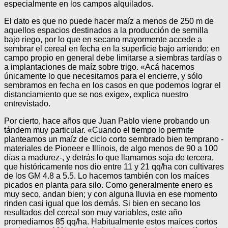
especialmente en los campos alquilados.
El dato es que no puede hacer maíz a menos de 250 m de
aquellos espacios destinados a la producción de semilla
bajo riego, por lo que en secano mayormente accede a
sembrar el cereal en fecha en la superficie bajo arriendo; en
campo propio en general debe limitarse a siembras tardías o
a implantaciones de maíz sobre trigo. «Acá hacemos
únicamente lo que necesitamos para el encierre, y sólo
sembramos en fecha en los casos en que podemos lograr el
distanciamiento que se nos exige», explica nuestro
entrevistado.
Por cierto, hace años que Juan Pablo viene probando un
tándem muy particular. «Cuando el tiempo lo permite
planteamos un maíz de ciclo corto sembrado bien temprano -
materiales de Pioneer e Illinois, de algo menos de 90 a 100
días a madurez-, y detrás lo que llamamos soja de tercera,
que históricamente nos dio entre 11 y 21 qq/ha con cultivares
de los GM 4.8 a 5.5. Lo hacemos también con los maíces
picados en planta para silo. Como generalmente enero es
muy seco, andan bien; y con alguna lluvia en ese momento
rinden casi igual que los demás. Si bien en secano los
resultados del cereal son muy variables, este año
promediamos 85 qq/ha. Habitualmente estos maíces cortos