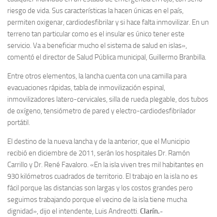
riesgo de vida. Sus características la hacen únicas en el país,
permiten oxigenar, cardiodesfibrilar y si hace falta inmovilizar. En un
terreno tan particular como es el insular es único tener este
servicio. Va a beneficiar mucho el sistema de salud en islas»,
comentó el director de Salud Pública municipal, Guillermo Branbilla.
Entre otros elementos, la lancha cuenta con una camilla para
evacuaciones rápidas, tabla de inmovilización espinal,
inmovilizadores latero-cervicales, silla de rueda plegable, dos tubos
de oxígeno, tensiómetro de pared y electro-cardiodesfibrilador
portátil.
El destino de la nueva lancha y de la anterior, que el Municipio
recibió en diciembre de 2011, serán los hospitales Dr. Ramón
Carrillo y Dr. René Favaloro. «En la isla viven tres mil habitantes en
930 kilómetros cuadrados de territorio. El trabajo en la isla no es
fácil porque las distancias son largas y los costos grandes pero
seguimos trabajando porque el vecino de la isla tiene mucha
dignidad», dijo el intendente, Luis Andreotti.
Clarín.-