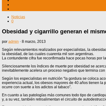
TV CABLE
DATOS ÚTILES
CONTÁCTENOS
Noticias
0
Obesidad y cigarrillo generan el mis
por
admin
·
8 marzo, 2013
Según relevamientos realizados por especialistas, la obesida
la obesidad, de las cuales cuarenta mil son argentinas.
La contundente cifra fue reconfirmada hace pocas horas por l
Silenciosamente los índices de muerte por obesidad se acerc
inevitablemente acelera un proceso negativo que termina con 
Según los especialistas en nutrición “la gordura se coloca a
experiencia actual, los obesos mayores de 40 años tienen la p
ocurre con suerte a los adictos al tabaco”.
En cuanto a las patologías más comunes todo tipo de cardiopat
y, a su vez, también retroalimentan el circuito de autodestrucc