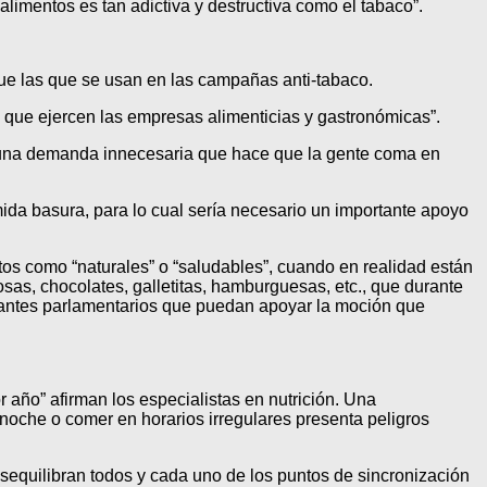
limentos es tan adictiva y destructiva como el tabaco”.
 que las que se usan en las campañas anti-tabaco.
ón que ejercen las empresas alimenticias y gastronómicas”.
ra una demanda innecesaria que hace que la gente coma en
mida basura, para lo cual sería necesario un importante apoyo
os como “naturales” o “saludables”, cuando en realidad están
eosas, chocolates, galletitas, hamburguesas, etc., que durante
tantes parlamentarios que puedan apoyar la moción que
año” afirman los especialistas en nutrición. Una
e noche o comer en horarios irregulares presenta peligros
esequilibran todos y cada uno de los puntos de sincronización