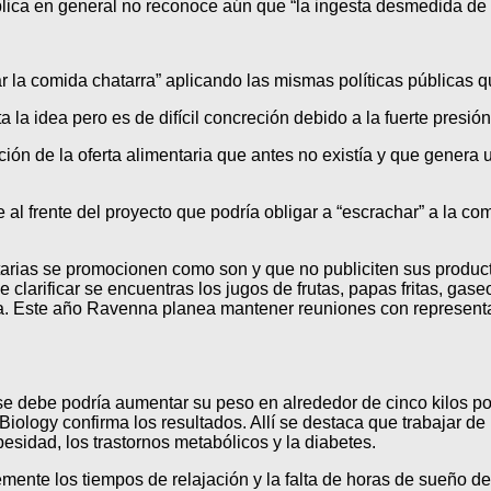
blica en general no reconoce aún que “la ingesta desmedida de a
tar la comida chatarra” aplicando las mismas políticas públicas
 la idea pero es de difícil concreción debido a la fuerte presi
ción de la oferta alimentaria que antes no existía y que gene
l frente del proyecto que podría obligar a “escrachar” a la co
tarias se promocionen como son y que no publiciten sus product
 clarificar se encuentras los jugos de frutas, papas fritas, gas
aria. Este año Ravenna planea mantener reuniones con represen
debe podría aumentar su peso en alrededor de cinco kilos por 
Biology confirma los resultados. Allí se destaca que trabajar d
besidad, los trastornos metabólicos y la diabetes.
emente los tiempos de relajación y la falta de horas de sueño d