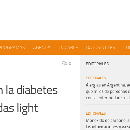
PROGRAMAS
AGENDA
TV CABLE
DATOS ÚTILES
CO
0
EDITORIALES
EDITORIALES
Alergias en Argentina: a
 la diabetes
que miles de personas 
con la enfermedad sin d
as light
EDITORIALES
Monóxido de carbono: 
las intoxicaciones y ya s