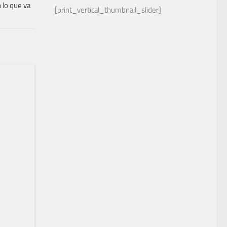
 lo que va
[print_vertical_thumbnail_slider]