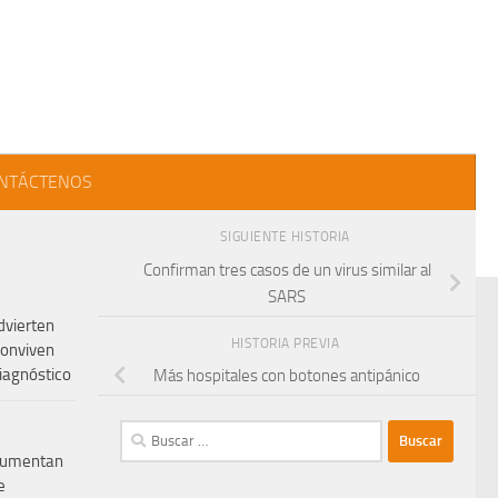
NTÁCTENOS
SIGUIENTE HISTORIA
Confirman tres casos de un virus similar al
SARS
dvierten
HISTORIA PREVIA
conviven
iagnóstico
Más hospitales con botones antipánico
Buscar:
aumentan
e