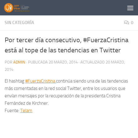
Saltar al contenido
SIN CATEGORÍA
0
Por tercer día consecutivo, #FuerzaCristina
está al tope de las tendencias en Twitter
POR
ADMIN
· PUBLICADA
20 MARZO, 2014
· ACTUALIZADO
20 MARZO,
2014
El hashtag
#FuerzaCristina
continúa siendo una de las tendencias
más comentadas en la red social Twitter, entre los usuarios que
envían mensajes por la recuperación de la presidenta Cristina
Fernández de Kirchner.
Fuente:
Telam