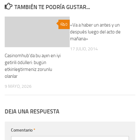
TAMBIÉN TE PODRÍA GUSTAR...
0
«Va a haber un antes y un
0
después luego del acto de
mañana»
17 JULIO, 2014
Casinomhub’da bu ayın en iyi
getirili ödülleri: bugün
etkinleştirmeniz zorunlu
olanlar
9 MAYO, 2026
DEJA UNA RESPUESTA
Comentario
*