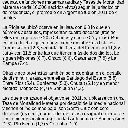
causas, defunciones maternas tardías y Tasas de Mortalidad
Materna (cada 10.000 nacidos vivos) según la jurisdicción
de residencia, el promedio en Argentina fue en 2011 de 4
puntos.
La Rioja se ubicó octava en la lista, con 6,3 lo que en
números absolutos, representan cuatro decesos (tres de
ellos en mujeres de 20 a 34 años y uno de 35 y más). Por
encima de ella, quien nuevamente encabeza la lista, es
Formosa con 12,3, seguida de Tierra del Fuego con 11,8 y
Jujuy con 11,5 entre las que tienen más de dos dígitos. Le
siguen Misiones (8,7), Chaco (8,6), Catamarca (7,6) y La
Pampa (7,4).
Otras cinco provincias también se encuentran en el desafío
de disminuir la tasa, entre ellas Santiago del Estero (5,5),
Entre Ríos (5,4), Corrientes (5,3), Chubut (5,1) y en menor
medida, Mendoza (4,7) y San Juan (4,2).
Las que alcanzaron el objetivo en 2011, al ubicarse con una
Tasa de Mortalidad Materna por debajo de la media nacional
y tienen el índice más bajo, son Santa Cruz con cero
decesos (es decir, numerador de la tasa es igual o menor de
cinco muertes maternas), Ciudad Autónoma de Buenos Aires
(1,3), Río Negro (1,7) y Córdoba (1,9).