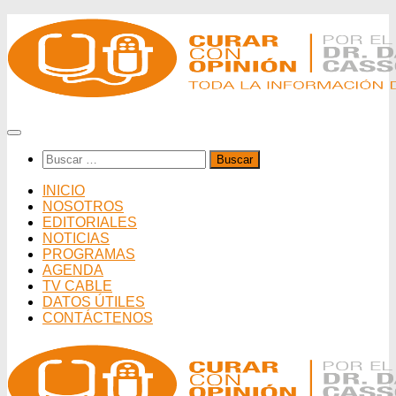
Saltar
al
contenido
Buscar:
INICIO
NOSOTROS
EDITORIALES
NOTICIAS
PROGRAMAS
AGENDA
TV CABLE
DATOS ÚTILES
CONTÁCTENOS