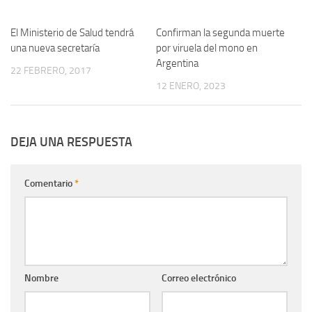
El Ministerio de Salud tendrá
0
Confirman la segunda muerte
0
una nueva secretaría
por viruela del mono en
Argentina
22 FEBRERO, 2017
12 ENERO, 2023
DEJA UNA RESPUESTA
Comentario
*
Nombre
Correo electrónico