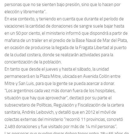
personas que no se sienten bajo presión, sino que lo hacen por
elección y libremente”.
En ese contexto, y teniendo en cuenta que durante el período de
vacaciones la cantidad de donaciones de sangre suele bajar hasta
en un 50 por ciento, el ministerio informó que dispondrá a partir de
mañana de un trailer en el predio de la Base Naval de Mar del Plata,
en ocasión de producirse la llegada de la Fragata Libertad al puerto
de la ciudad costera, donde se realizarán actividades para la
concientización de la población.
En tanto que desde el jueves y hasta el sábado, la unidad
permanecerá en la Plaza Mitre, ubicada en Avenida Colón entre
Mitre y San Luis, para que la gente se pueda acercar a donar.
“Los argentinos cada vez más donan fuera de los hospitales,
situación que hay que aprovechar”, destacó por su parte el
subsecretario de Políticas, Regulación y Fiscalización de la cartera
sanitaria, Andrés Leibovich, y detalló que en 2012 el móvil de
colectas externas del ministerio “recorrió 11 provincias, concretó
2.483 donaciones y fue visitado por más de 14 mil personas”.
Las personas que pueden donar deben tener entre 18 y 65 años de