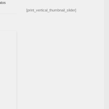
atos
[print_vertical_thumbnail_slider]