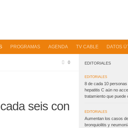
S
PROGRAMAS
AGENDA
TV CABLE
DATOS Ú
0
EDITORIALES
EDITORIALES
8 de cada 10 personas
hepatitis C aún no acce
tratamiento que puede 
 cada seis con
EDITORIALES
Aumentan los casos d
bronquiolitis y neumoní