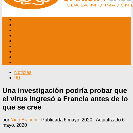
INICIO
NOSOTROS
EDITORIALES
NOTICIAS
PROGRAMAS
AGENDA
TV CABLE
DATOS ÚTILES
CONTÁCTENOS
Noticias
0
Una investigación podría probar que
el virus ingresó a Francia antes de lo
que se cree
por
Nico Bianchi
· Publicada
6 mayo, 2020
· Actualizado
6
mayo, 2020