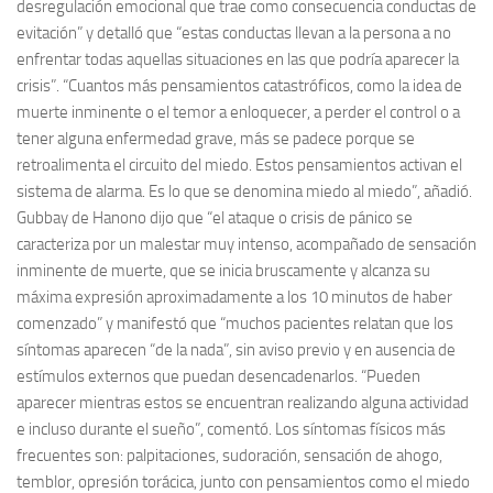
desregulación emocional que trae como consecuencia conductas de
evitación” y detalló que “estas conductas llevan a la persona a no
enfrentar todas aquellas situaciones en las que podría aparecer la
crisis”. “Cuantos más pensamientos catastróficos, como la idea de
muerte inminente o el temor a enloquecer, a perder el control o a
tener alguna enfermedad grave, más se padece porque se
retroalimenta el circuito del miedo. Estos pensamientos activan el
sistema de alarma. Es lo que se denomina miedo al miedo”, añadió.
Gubbay de Hanono dijo que “el ataque o crisis de pánico se
caracteriza por un malestar muy intenso, acompañado de sensación
inminente de muerte, que se inicia bruscamente y alcanza su
máxima expresión aproximadamente a los 10 minutos de haber
comenzado” y manifestó que “muchos pacientes relatan que los
síntomas aparecen “de la nada”, sin aviso previo y en ausencia de
estímulos externos que puedan desencadenarlos. “Pueden
aparecer mientras estos se encuentran realizando alguna actividad
e incluso durante el sueño”, comentó. Los síntomas físicos más
frecuentes son: palpitaciones, sudoración, sensación de ahogo,
temblor, opresión torácica, junto con pensamientos como el miedo