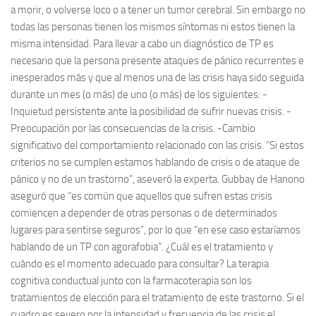
a morir, o volverse loco o a tener un tumor cerebral. Sin embargo no
todas las personas tienen los mismos síntomas ni estos tienen la
misma intensidad. Para llevar a cabo un diagnóstico de TP es
necesario que la persona presente ataques de pánico recurrentes e
inesperados más y que al menos una de las crisis haya sido seguida
durante un mes (o más) de uno (o más) de los siguientes: -
Inquietud persistente ante la posibilidad de sufrir nuevas crisis. -
Preocupación por las consecuencias de la crisis. -Cambio
significativo del comportamiento relacionado con las crisis. “Si estos
criterios no se cumplen estamos hablando de crisis o de ataque de
pánico y no de un trastorno”, aseveró la experta. Gubbay de Hanono
aseguró que “es común que aquellos que sufren estas crisis
comiencen a depender de otras personas o de determinados
lugares para sentirse seguros”, por lo que “en ese caso estaríamos
hablando de un TP con agorafobia”. ¿Cuál es el tratamiento y
cuándo es el momento adecuado para consultar? La terapia
cognitiva conductual junto con la farmacoterapia son los
tratamientos de elección para el tratamiento de este trastorno. Si el
cuadro es severo por la intensidad y frecuencia de las crisis el