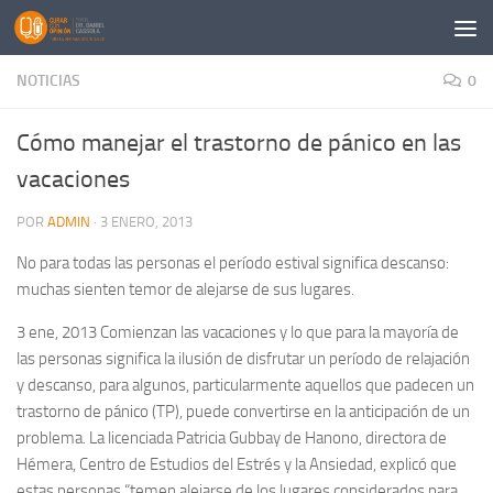
Saltar al contenido
NOTICIAS
0
Cómo manejar el trastorno de pánico en las
vacaciones
POR
ADMIN
·
3 ENERO, 2013
No para todas las personas el período estival significa descanso:
muchas sienten temor de alejarse de sus lugares.
3 ene, 2013 Comienzan las vacaciones y lo que para la mayoría de
las personas significa la ilusión de disfrutar un período de relajación
y descanso, para algunos, particularmente aquellos que padecen un
trastorno de pánico (TP), puede convertirse en la anticipación de un
problema. La licenciada Patricia Gubbay de Hanono, directora de
Hémera, Centro de Estudios del Estrés y la Ansiedad, explicó que
estas personas “temen alejarse de los lugares considerados para