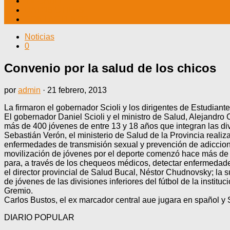
TV CABLE
DATOS ÚTILES
CONTÁCTENOS
Noticias
0
Convenio por la salud de los chicos
por
admin
·
21 febrero, 2013
La firmaron el gobernador Scioli y los dirigentes de Estudian
El gobernador Daniel Scioli y el ministro de Salud, Alejandro
más de 400 jóvenes de entre 13 y 18 años que integran las divi
Sebastián Verón, el ministerio de Salud de la Provincia reali
enfermedades de transmisión sexual y prevención de adicciones
movilización de jóvenes por el deporte comenzó hace más de c
para, a través de los chequeos médicos, detectar enfermedades
el director provincial de Salud Bucal, Néstor Chudnovsky; la s
de jóvenes de las divisiones inferiores del fútbol de la insti
Gremio.
Carlos Bustos, el ex marcador central aue jugara en spañol y
DIARIO POPULAR