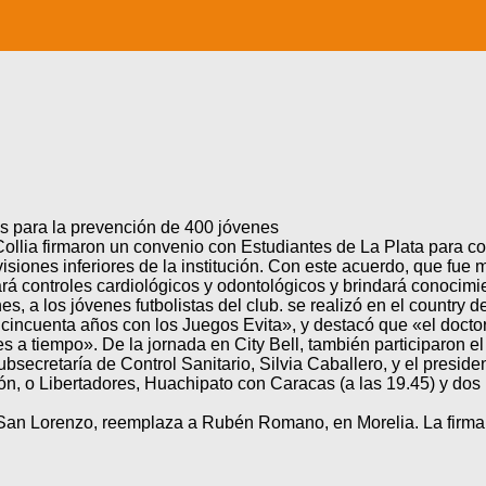
tes para la prevención de 400 jóvenes
 Collia firmaron un convenio con Estudiantes de La Plata para c
siones inferiores de la institución. Con este acuerdo, que fue m
zará controles cardiológicos y odontológicos y brindará conocim
, a los jóvenes futbolistas del club. se realizó en el country 
incuenta años con los Juegos Evita», y destacó que «el doctor
 a tiempo». De la jornada en City Bell, también participaron el
ubsecretaría de Control Sanitario, Silvia Caballero, y el presi
tución, o Libertadores, Huachipato con Caracas (a las 19.45) y do
 San Lorenzo, reemplaza a Rubén Romano, en Morelia. La firma 