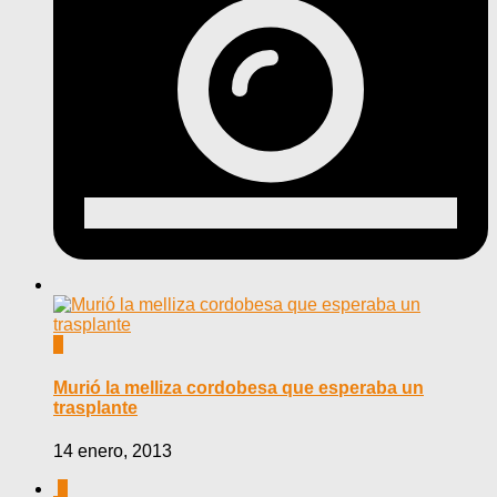
0
Murió la melliza cordobesa que esperaba un
trasplante
14 enero, 2013
0