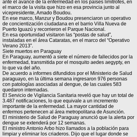
ante el avance de la enfermedad en los países limítrofes, en
el marco de la visita que hizo en esa provincia junto al
vicepresidente, Amado Boudou.
En ese marco, Manzur y Boudou presenciaron un operativo
de concientización ciudadana en el barrio Villa Nueva de
Puerto Iguazú y recorrieron el Parque Nacional.
En esa oportunidad visitaron las “postas de salud”,
instaladas en el área Cataratas, en el marco del “Operativo
Verano 2013”.
Siete muertos en Paraguay
En Paraguay, aumentó a siete el número de fallecidos por la
enfermedad, transmitida por el mosquito aedes aegypty, en
lo que va del año.
De acuerdo a informes difundidos por el Ministerio de Salud
paraguayo, en la última semana ingresaron 976 personas
con patologías asociadas al dengue, de las cuales 583
quedaron internadas.
El Servicio de Vigilancia Sanitaria reveló que hay un total de
3.487 notificaciones, lo que equivale a un incremento
importante de la enfermedad. La mayor cantidad de
enfermos pertenecen al área metropolitana de Asunción.
El ministerio de Salud de Paraguay anunció que la alerta por
dengue se extenderá por 12 semanas.
El ministro Antonio Arbo hizo llamados a la población para
limpiar y eliminar los criaderos. Dijo que el lugar donde se