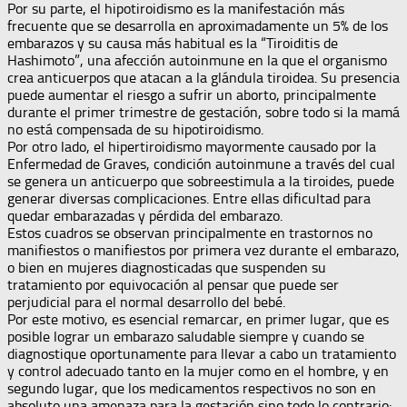
Por su parte, el hipotiroidismo es la manifestación más
frecuente que se desarrolla en aproximadamente un 5% de los
embarazos y su causa más habitual es la “Tiroiditis de
Hashimoto”, una afección autoinmune en la que el organismo
crea anticuerpos que atacan a la glándula tiroidea. Su presencia
puede aumentar el riesgo a sufrir un aborto, principalmente
durante el primer trimestre de gestación, sobre todo si la mamá
no está compensada de su hipotiroidismo.
Por otro lado, el hipertiroidismo mayormente causado por la
Enfermedad de Graves, condición autoinmune a través del cual
se genera un anticuerpo que sobreestimula a la tiroides, puede
generar diversas complicaciones. Entre ellas dificultad para
quedar embarazadas y pérdida del embarazo.
Estos cuadros se observan principalmente en trastornos no
manifiestos o manifiestos por primera vez durante el embarazo,
o bien en mujeres diagnosticadas que suspenden su
tratamiento por equivocación al pensar que puede ser
perjudicial para el normal desarrollo del bebé.
Por este motivo, es esencial remarcar, en primer lugar, que es
posible lograr un embarazo saludable siempre y cuando se
diagnostique oportunamente para llevar a cabo un tratamiento
y control adecuado tanto en la mujer como en el hombre, y en
segundo lugar, que los medicamentos respectivos no son en
absoluto una amenaza para la gestación sino todo lo contrario: