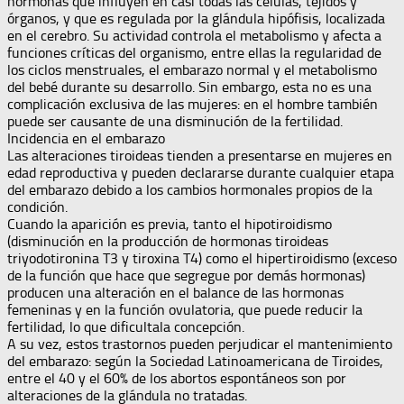
hormonas que influyen en casi todas las células, tejidos y
órganos, y que es regulada por la glándula hipófisis, localizada
en el cerebro. Su actividad controla el metabolismo y afecta a
funciones críticas del organismo, entre ellas la regularidad de
los ciclos menstruales, el embarazo normal y el metabolismo
del bebé durante su desarrollo. Sin embargo, esta no es una
complicación exclusiva de las mujeres: en el hombre también
puede ser causante de una disminución de la fertilidad.
Incidencia en el embarazo
Las alteraciones tiroideas tienden a presentarse en mujeres en
edad reproductiva y pueden declararse durante cualquier etapa
del embarazo debido a los cambios hormonales propios de la
condición.
Cuando la aparición es previa, tanto el hipotiroidismo
(disminución en la producción de hormonas tiroideas
triyodotironina T3 y tiroxina T4) como el hipertiroidismo (exceso
de la función que hace que segregue por demás hormonas)
producen una alteración en el balance de las hormonas
femeninas y en la función ovulatoria, que puede reducir la
fertilidad, lo que dificultala concepción.
A su vez, estos trastornos pueden perjudicar el mantenimiento
del embarazo: según la Sociedad Latinoamericana de Tiroides,
entre el 40 y el 60% de los abortos espontáneos son por
alteraciones de la glándula no tratadas.