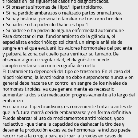
tiroideas en los siguientes casos no diagnosticados:
• Si presenta síntomas de Hipo/Hipertiroidismo.
• Si ha perdido embarazos o realizado partos prematuros.
• Si hay historial personal o familiar de trastorno tiroideo.
• Si padece o ha padecido Diabetes tipo 1.
• Si padece o ha padecido alguna enfermedad autoinmune.
Para detectar el mal funcionamiento de la glándula, el
especialista endocrinólogo solicitará un simple análisis de
sangre en el que evaluará los valores hormonales del paciente
y palpará la zona del cuello para verificar su tamaño. De
observar alguna irregularidad, el diagnóstico puede
complementarse con una ecografía de cuello.
El tratamiento dependerá del tipo de trastorno. En el caso del
hipotiroidismo, la levotiroxina no debe suspenderse nunca y en
general debe hacerse un control en sangre de los niveles de
hormonas tiroides, ya que generalmente es necesario
aumentar la dosis de medicación progresivamente a lo largo del
embarazo.
En cuanto al hipertiroidismo, es conveniente tratarlo antes de
que la futura mamá decida embarazarse y en forma definitiva.
Puede abarcar el uso de medicamentos antitiroideos, yodo
radiactivo -que tiene la capacidad de deshacer la tiroides y
detener la producción excesiva de hormonas- e incluso puede
recurrirse a la cirugía para extirpar la tiroides en casos de