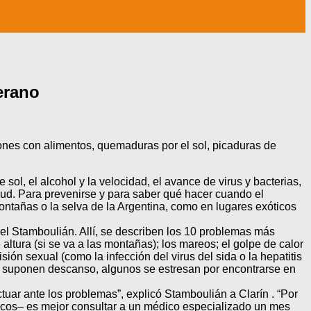
erano
ones con alimentos, quemaduras por el sol, picaduras de
l, el alcohol y la velocidad, el avance de virus y bacterias,
lud. Para prevenirse y para saber qué hacer cuando el
montañas o la selva de la Argentina, como en lugares exóticos
niel Stamboulián. Allí, se describen los 10 problemas más
altura (si se va a las montañas); los mareos; el golpe de calor
ón sexual (como la infección del virus del sida o la hepatitis
nes suponen descanso, algunos se estresan por encontrarse en
uar ante los problemas”, explicó Stamboulián a Clarín . “Por
ticos– es mejor consultar a un médico especializado un mes