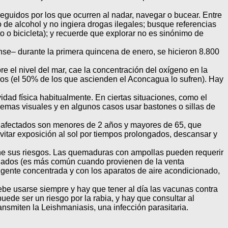
seguidos por los que ocurren al nadar, navegar o bucear. Entre
o de alcohol y no ingiera drogas ilegales; busque referencias
 o bicicleta); y recuerde que explorar no es sinónimo de
nse– durante la primera quincena de enero, se hicieron 8.800
 el nivel del mar, cae la concentración del oxígeno en la
tros (el 50% de los que ascienden el Aconcagua lo sufren). Hay
ad física habitualmente. En ciertas situaciones, como el
lemas visuales y en algunos casos usar bastones o sillas de
s afectados son menores de 2 años y mayores de 65, que
 evitar exposición al sol por tiempos prolongados, descansar y
iene sus riesgos. Las quemaduras con ampollas pueden requerir
minados (es más común cuando provienen de la venta
a gente concentrada y con los aparatos de aire acondicionado,
ebe usarse siempre y hay que tener al día las vacunas contra
uede ser un riesgo por la rabia, y hay que consultar al
smiten la Leishmaniasis, una infección parasitaria.