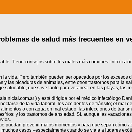
 problemas de salud más frecuentes en v
udable. Tiene consejos sobre los males más comunes: intoxicaci
a vida. Pero también pueden ser opacados por los excesos de so
y las picaduras de animales, entre otros trastornos para la sa
aje saludable, que sirve tanto para veranear en las playas, las 
lainicial.com.ar ) y está dirigida por el médico infectólogo Da
tarse de la vida laboral: los accidentes de tránsito; el mal de 
alimentos o con agua en mal estado; las infecciones de transmisi
s resfríos; y los trastornos de ansiedad. Sí, aunque las vacacio
evios.
a que puedan prevenir malos momentos y para que sepan cómo act
y en muchos casos –especialmente cuando se viaja a lugares exó