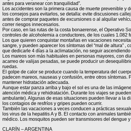
antes para veranear con tranquilidad”.
Los accidentes son la primera causa de muerte prevenible y de
los consejos para evitarlos, se detalla: evite discusiones cal
antes de comprar paquetes de excursiones o al alquilar vehícu
correr riesgos innecesarios.
Por caso, en las rutas de la costa bonaerense, el Operativo S
controles de alcoholemia a conductores, de los cuales 1.082 f
Los que quieren conquistar montañas en vacaciones necesitan s
sangre, y pueden aparecer los síntomas del “mal de altura” , 
que dedicarle 4 días a la aclimatación, no seguir ascendiendo 
Los mareos son más habituales en personas mayores, con diabe
acarreo de valijas pesadas, se puede producir un desequilibr
ruedas.
El golpe de calor se produce cuando la temperatura del cuer
padecen mareos, nauseas y confusión, entre otros síntomas. Par
mantener hidratación adecuada.
Aunque estar panza arriba y bajo el sol es una de las imágen
atención médica y rehidratación. Durante los viajes se pued
ambulante). Algunas de esas situaciones pueden llevar a la di
los contagios de resfríos y gripes pueden ocurrir.
También las vacaciones a veces conducen a prácticas sexuales 
los virus de la hepatitis A y B. El contacto con animales tamb
médico. Los mosquitos pueden ser transmisores del dengue y –
CLARÍN – ARGENTINA