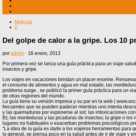
TV CABLE
DATOS ÚTILES
CONTÁCTENOS
Noticias
0
Del golpe de calor a la gripe. Los 10
por
admin
·
16 enero, 2013
Por primera vez se lanza una guía práctica para un viaje sal
insectos y gripe.
Los viajes en vacaciones brindan un placer enorme. Renuevan l
el consumo de alimentos y agua en mal estado, las mordeduras 
problema surge , se publicó la primer guía práctica para un vi
de otras regiones del mundo.
La guía tiene su versión impresa y su par en la web ( www.esca
frecuentes que se pueden padecer mientras uno intenta desconec
y las quemaduras por exponerse al sol; las intoxicaciones con 
B); las mordeduras y las picaduras de insectos; la gripe o lo
lugares no habituales o exacerban problemas psicológicos pr
“La idea de la guía es darle a los viajeros herramientas par
lo general, se piensa poco en la salud antes de ir de viaje 