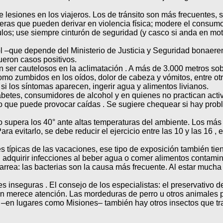
 lesiones en los viajeros. Los de tránsito son más frecuentes, 
lejeras que pueden derivar en violencia física; modere el consum
los; use siempre cinturón de seguridad (y casco si anda en moto
ol –que depende del Ministerio de Justicia y Seguridad bonaere
ueron casos positivos.
er cautelosos en la aclimatación . A más de 3.000 metros sobre
como zumbidos en los oídos, dolor de cabeza y vómitos, entre o
si los síntomas aparecen, ingerir agua y alimentos livianos.
tes, consumidores de alcohol y en quienes no practican activid
io que puede provocar caídas . Se sugiere chequear si hay prob
po supera los 40° ante altas temperaturas del ambiente. Los má
a evitarlo, se debe reducir el ejercicio entre las 10 y las 16 ,
es típicas de las vacaciones, ese tipo de exposición también t
en adquirir infecciones al beber agua o comer alimentos conta
arrea: las bacterias son la causa más frecuente. Al estar much
inseguras . El consejo de los especialistas: el preservativo d
ién merece atención. Las mordeduras de perro u otros animales p
en lugares como Misiones– también hay otros insectos que tran